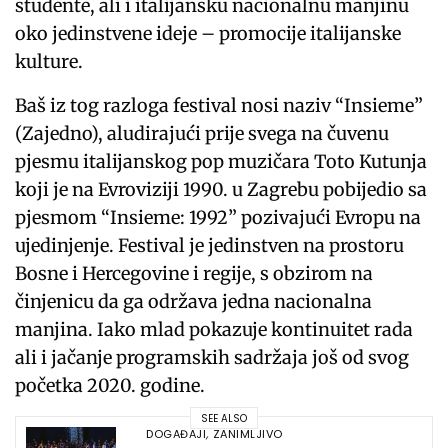
studente, ali i italijansku nacionalnu manjinu
oko jedinstvene ideje – promocije italijanske
kulture.
Baš iz tog razloga festival nosi naziv “Insieme”
(Zajedno), aludirajući prije svega na čuvenu
pjesmu italijanskog pop muzičara Toto Kutunja
koji je na Evroviziji 1990. u Zagrebu pobijedio sa
pjesmom “Insieme: 1992” pozivajući Evropu na
ujedinjenje. Festival je jedinstven na prostoru
Bosne i Hercegovine i regije, s obzirom na
činjenicu da ga održava jedna nacionalna
manjina. Iako mlad pokazuje kontinuitet rada
ali i jačanje programskih sadržaja još od svog
početka 2020. godine.
SEE ALSO
DOGAĐAJI
,
ZANIMLJIVO