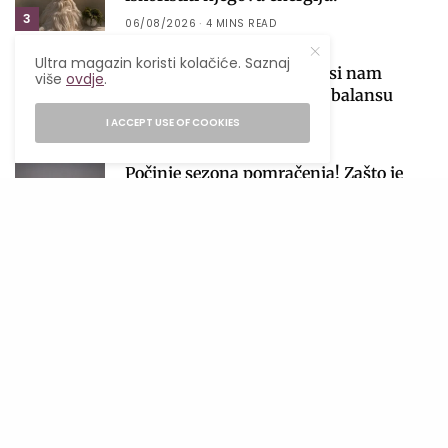
3
06/08/2026
4 MINS READ
Ultra magazin koristi kolačiće. Saznaj
Venera ulazi u Vagu i donosi nam
više
ovdje
.
najfiniju lekciju o ljubavi i balansu
I ACCEPT USE OF COOKIES
01/08/2026
6 MINS READ
4
Počinje sezona pomračenja! Zašto je
avgust jedan od najvažnijih astroloških
perioda 2026. godine?
5
04/08/2026
4 MINS READ
NAJNOVIJE
4 bestselera koja ove jeseni dobijaju
filmske adaptacije na Prime Videu
07/08/2026
2 MINS READ