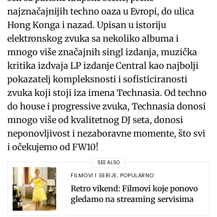
najznačajnijih techno oaza u Evropi, do ulica
Hong Konga i nazad. Upisan u istoriju
elektronskog zvuka sa nekoliko albuma i
mnogo više značajnih singl izdanja, muzička
kritika izdvaja LP izdanje Central kao najbolji
pokazatelj kompleksnosti i sofisticiranosti
zvuka koji stoji iza imena Technasia. Od techno
do house i progressive zvuka, Technasia donosi
mnogo više od kvalitetnog DJ seta, donosi
neponovljivost i nezaboravne momente, što svi
i očekujemo od FW10!
SEE ALSO
FILMOVI I SERIJE
,
POPULARNO
Retro vikend: Filmovi koje ponovo
gledamo na streaming servisima