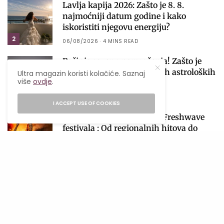
Lavlja kapija 2026: Zašto je 8. 8.
najmoćniji datum godine i kako
iskoristiti njegovu energiju?
2
06/08/2026
4 MINS READ
Počinje sezona pomračenja! Zašto je
avgust jedan od najvažnijih astroloških
Ultra magazin koristi kolačiće. Saznaj
više
ovdje
.
perioda 2026. godine?
3
04/08/2026
4 MINS READ
I ACCEPT USE OF COOKIES
Spektakularna druga noć Freshwave
festivala : Od regionalnih hitova do
svjetskog elektronskog zvuka
4
08/08/2026
3 MINS READ
Nadomak Banjaluke pronašli smo
ljetnu escape lokaciju s bazenom koja
će postati tvoja nova omiljena adresa
5
04/08/2026
2 MINS READ