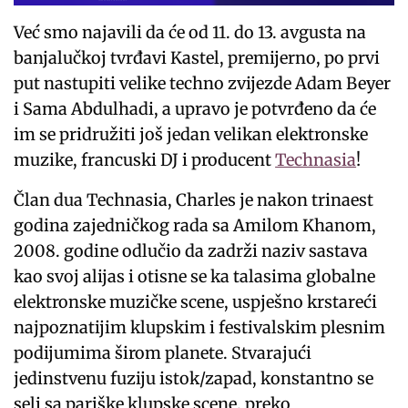
Već smo najavili da će od 11. do 13. avgusta na
banjalučkoj tvrđavi Kastel, premijerno, po prvi
put nastupiti velike techno zvijezde Adam Beyer
i Sama Abdulhadi, a upravo je potvrđeno da će
im se pridružiti još jedan velikan elektronske
muzike, francuski DJ i producent
Technasia
!
Član dua Technasia, Charles je nakon trinaest
godina zajedničkog rada sa Amilom Khanom,
2008. godine odlučio da zadrži naziv sastava
kao svoj alijas i otisne se ka talasima globalne
elektronske muzičke scene, uspješno krstareći
najpoznatijim klupskim i festivalskim plesnim
podijumima širom planete. Stvarajući
jedinstvenu fuziju istok/zapad, konstantno se
seli sa pariške klupske scene, preko