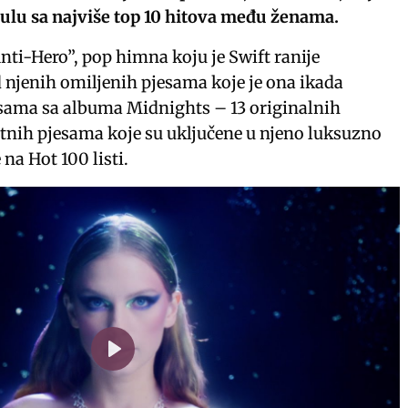
tulu sa najviše top 10 hitova među ženama.
nti-Hero”, pop himna koju je Swift ranije
 njenih omiljenih pjesama koje je ona ikada
esama sa albuma Midnights – 13 originalnih
tnih pjesama koje su uključene u njeno luksuzno
na Hot 100 listi.
P
l