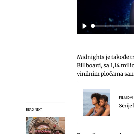
P
l
a
Midnights je takođe t
y
Billboard, sa 1,14 mil
vinilnim pločama sam
FILMOVI 
Serije
READ NEXT