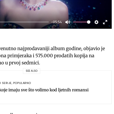
a
y
-05:54
M
S
E
u
e
n
t
t
t
renutno najprodavaniji album godine, objavio je
e
t
e
iona primjeraka i 575.000 prodatih kopija na
i
r
o u prvoj sedmici.
n
f
SEE ALSO
g
u
s
l
I SERIJE
,
POPULARNO
l
 koje imaju sve što volimo kod ljetnih romansi
s
c
r