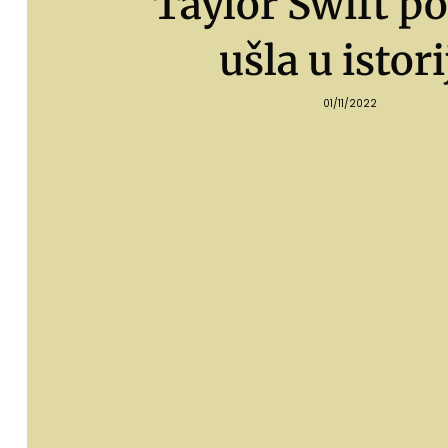
Taylor Swift p
ušla u istori
01/11/2022