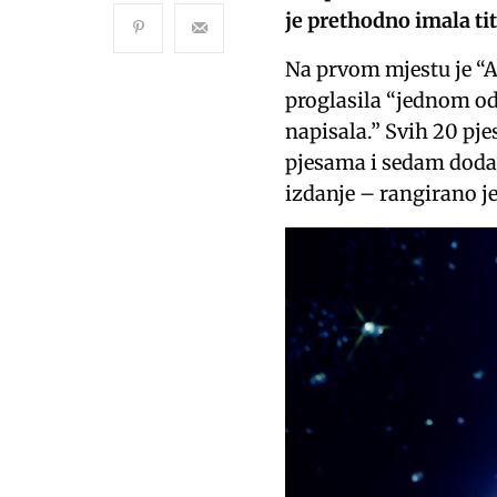
je prethodno imala ti
Na prvom mjestu je “A
proglasila “jednom od
napisala.” Svih 20 pj
pjesama i sedam doda
izdanje – rangirano je 