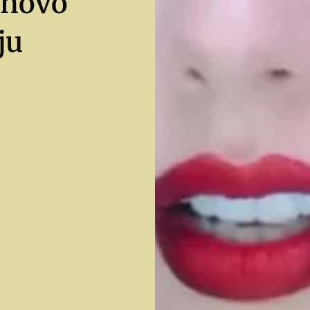
onovo
ju