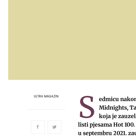
S
ULTRA MAGAZIN
edmicu nakon 
Midnights, Tay
koja je zauze
listi pjesama Hot 100.
u septembru 2021. za