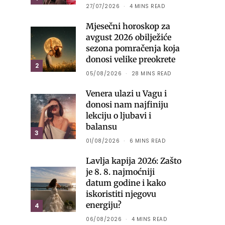
27/07/2026
4 MINS READ
Mjesečni horoskop za
avgust 2026 obilježiće
sezona pomračenja koja
donosi velike preokrete
2
05/08/2026
28 MINS READ
Venera ulazi u Vagu i
donosi nam najfiniju
lekciju o ljubavi i
balansu
3
01/08/2026
6 MINS READ
Lavlja kapija 2026: Zašto
je 8. 8. najmoćniji
datum godine i kako
iskoristiti njegovu
energiju?
4
06/08/2026
4 MINS READ