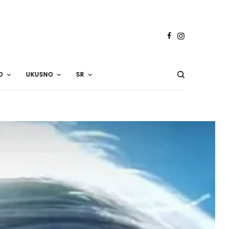
O
UKUSNO
SR