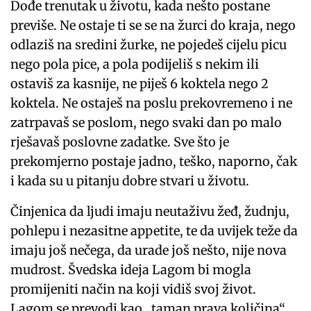
Dođe trenutak u životu, kada nešto postane
previše. Ne ostaje ti se se na žurci do kraja, nego
odlaziš na sredini žurke, ne pojedeš cijelu picu
nego pola pice, a pola podijeliš s nekim ili
ostaviš za kasnije, ne piješ 6 koktela nego 2
koktela. Ne ostaješ na poslu prekovremeno i ne
zatrpavaš se poslom, nego svaki dan po malo
rješavaš poslovne zadatke. Sve što je
prekomjerno postaje jadno, teško, naporno, čak
i kada su u pitanju dobre stvari u životu.
Činjenica da ljudi imaju neutaživu žeđ, žudnju,
pohlepu i nezasitne appetite, te da uvijek teže da
imaju još nečega, da urade još nešto, nije nova
mudrost. Švedska ideja Lagom bi mogla
promijeniti način na koji vidiš svoj život.
Lagom se prevodi kao „taman prava količina“.