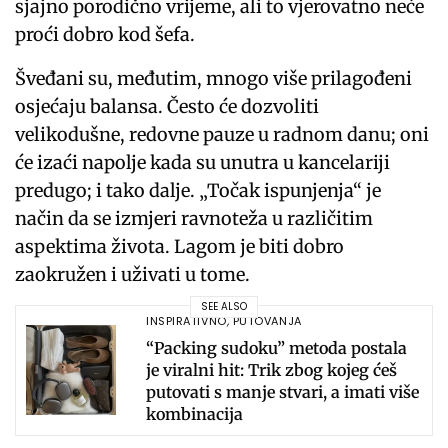
sjajno porodično vrijeme, ali to vjerovatno neće
proći dobro kod šefa.
Šveđani su, međutim, mnogo više prilagođeni
osjećaju balansa. Često će dozvoliti
velikodušne, redovne pauze u radnom danu; oni
će izaći napolje kada su unutra u kancelariji
predugo; i tako dalje. „Točak ispunjenja“ je
način da se izmjeri ravnoteža u različitim
aspektima života. Lagom je biti dobro
zaokružen i uživati ​​u tome.
SEE ALSO
INSPIRATIVNO
,
PUTOVANJA
“Packing sudoku” metoda postala
je viralni hit: Trik zbog kojeg ćeš
putovati s manje stvari, a imati više
kombinacija