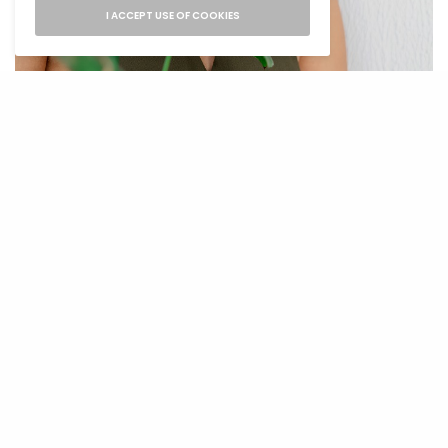
I ACCEPT USE OF COOKIES
Foto: Pexels
Vježbaj. Fitnes industrija je unijela pametan
narativ u naše kolektivno nesvjesno. To je onaj
koji kaže da su članstvo u teretani od 50 dolara
mjesečno, sjajne i skupe nove patike i lični
trener koji nas tjera da se znojimo zapravo
jedini način – da se osposobimo za vježbanje i
zdrave životnu navike. Lagom pristup je