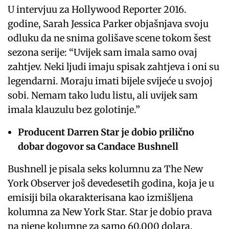
U intervjuu za Hollywood Reporter 2016.
godine, Sarah Jessica Parker objašnjava svoju
odluku da ne snima golišave scene tokom šest
sezona serije: “Uvijek sam imala samo ovaj
zahtjev. Neki ljudi imaju spisak zahtjeva i oni su
legendarni. Moraju imati bijele svijeće u svojoj
sobi. Nemam tako ludu listu, ali uvijek sam
imala klauzulu bez golotinje.”
Producent Darren Star je dobio prilično
dobar dogovor sa Candace Bushnell
Bushnell je pisala seks kolumnu za The New
York Observer još devedesetih godina, koja je u
emisiji bila okarakterisana kao izmišljena
kolumna za New York Star. Star je dobio prava
na njene kolumne za samo 60.000 dolara.