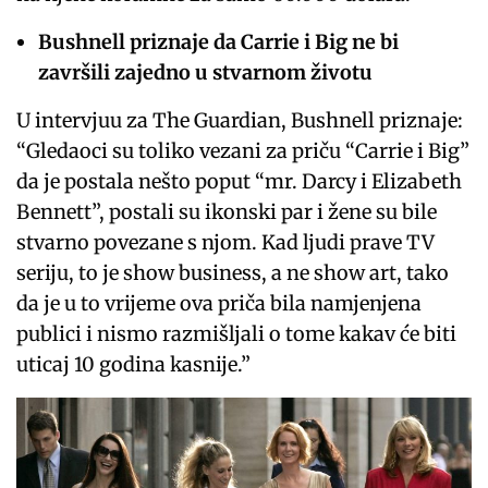
Bushnell priznaje da Carrie i Big ne bi
završili zajedno u stvarnom životu
U intervjuu za The Guardian, Bushnell priznaje:
“Gledaoci su toliko vezani za priču “Carrie i Big”
da je postala nešto poput “mr. Darcy i Elizabeth
Bennett”, postali su ikonski par i žene su bile
stvarno povezane s njom. Kad ljudi prave TV
seriju, to je show business, a ne show art, tako
da je u to vrijeme ova priča bila namjenjena
publici i nismo razmišljali o tome kakav će biti
uticaj 10 godina kasnije.”