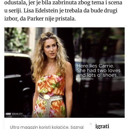
odustala, jer je bila zabrinuta zbog tema i scena
u seriji. Lisa Edelstein je trebala da bude drugi
izbor, da Parker nije pristala.
Kim Cattrall prvobitno nije htjela igrati
Ultra magazin koristi kolačiće. Saznaj