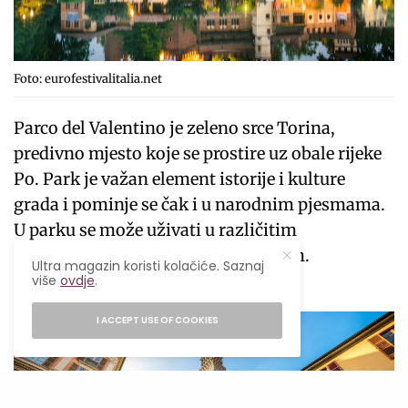
Foto: eurofestivalitalia.net
Parco del Valentino je zeleno srce Torina,
predivno mjesto koje se prostire uz obale rijeke
Po. Park je važan element istorije i kulture
grada i pominje se čak i u narodnim pjesmama.
U parku se može uživati u različitim
sportovima, šetnji ili vožnji biciklom.
Ultra magazin koristi kolačiće. Saznaj
više
ovdje
.
Nacionalni muzej filma
I ACCEPT USE OF COOKIES