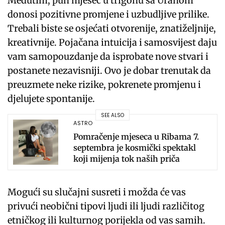
Međutim, pun mjesec u trigonu sa Uranom
donosi pozitivne promjene i uzbudljive prilike.
Trebali biste se osjećati otvorenije, znatiželjnije,
kreativnije. Pojačana intuicija i samosvijest daju
vam samopouzdanje da isprobate nove stvari i
postanete nezavisniji. Ovo je dobar trenutak da
preuzmete neke rizike, pokrenete promjenu i
djelujete spontanije.
SEE ALSO
ASTRO
Pomračenje mjeseca u Ribama 7.
septembra je kosmički spektakl
koji mijenja tok naših priča
Mogući su slučajni susreti i možda će vas
privući neobični tipovi ljudi ili ljudi različitog
etničkog ili kulturnog porijekla od vas samih.