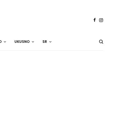
O
UKUSNO
SR