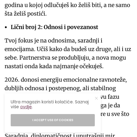
godina u kojoj odlučuješ ko želiš biti, a ne samo
šta želiš postići.
Lični broj 2: Odnosi i povezanost
Tvoj fokus je na odnosima, saradnji i
emocijama. Učiš kako da budeš uz druge, ali i uz
sebe. Partnerstva se produbljuju, a nova mogu
nastati onda kada najmanje očekuješ.
2026. donosi energiju emocionalne ravnoteže,
dubljih odnosa i postepenog, ali stabilnog
ličnog rasta. Dok kolektiv ulazi u novu fazu
Ultra magazin koristi kolačiće. Saznaj
kroz Univerzalnu godinu 1, tvoja uloga je da
više
ovdje
.
uneseš mir, povezanost i osjećaj mjere u sve što
I ACCEPT USE OF COOKIES
radiš.
Saradnja, diplomatičnost i unutrašnji mir