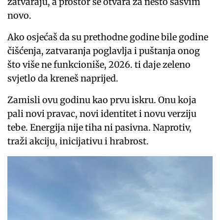
zatvaraju, a prostor se otvara za nešto sasvim
novo.
Ako osjećaš da su prethodne godine bile godine
čišćenja, zatvaranja poglavlja i puštanja onog
što više ne funkcioniše, 2026. ti daje zeleno
svjetlo da kreneš naprijed.
Zamisli ovu godinu kao prvu iskru. Onu koja
pali novi pravac, novi identitet i novu verziju
tebe. Energija nije tiha ni pasivna. Naprotiv,
traži akciju, inicijativu i hrabrost.