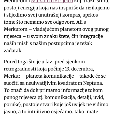
Merkurom i
Marsom u Strijelcu
koji traži istinu,
postoji energija koja nas inspiriše da rizikujemo
i slijedimo svoj unutrašnji kompas, uprkos
tome što nemamo sve odgovore. Ali s
Merkurom – vladajućom planetom ovog punog
mjeseca – u svom znaku štete, čin integracije
naših misli s našim postupcima je težak
zadatak.
Pored toga što je u fazi pred sjenkom
retrogradnosti koja počinje 13. decembra,
Merkur – planeta komunikacije – takođe će se
suočiti sa neuhvatljivim kvadratom Neptuna.
To znači da dok primamo informacije tokom
punog mjeseca (tj. komunikacija, detalji, uvid,
poruke), postoje stvari koje još uvijek ne vidimo
jasno, a to intuitivno osjećamo. Iako imate