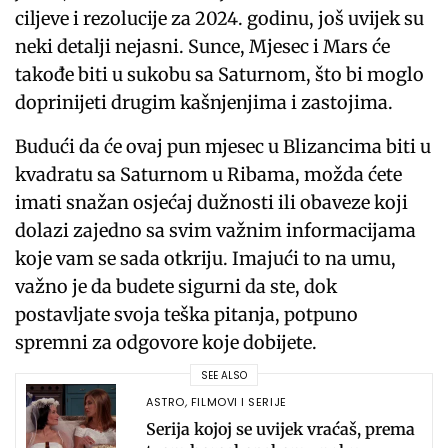
ciljeve i rezolucije za 2024. godinu, još uvijek su
neki detalji nejasni. Sunce, Mjesec i Mars će
takođe biti u sukobu sa Saturnom, što bi moglo
doprinijeti drugim kašnjenjima i zastojima.
Budući da će ovaj pun mjesec u Blizancima biti u
kvadratu sa Saturnom u Ribama, možda ćete
imati snažan osjećaj dužnosti ili obaveze koji
dolazi zajedno sa svim važnim informacijama
koje vam se sada otkriju. Imajući to na umu,
važno je da budete sigurni da ste, dok
postavljate svoja teška pitanja, potpuno
spremni za odgovore koje dobijete.
SEE ALSO
ASTRO
,
FILMOVI I SERIJE
Serija kojoj se uvijek vraćaš, prema