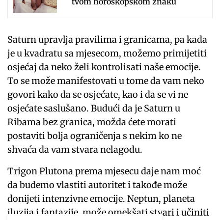
tvom horoskopskom znaku
Saturn upravlja pravilima i granicama, pa kada
je u kvadratu sa mjesecom, možemo primijetiti
osjećaj da neko želi kontrolisati naše emocije.
To se može manifestovati u tome da vam neko
govori kako da se osjećate, kao i da se vi ne
osjećate saslušano. Budući da je Saturn u
Ribama bez granica, možda ćete morati
postaviti bolja ograničenja s nekim ko ne
shvaća da vam stvara nelagodu.
Trigon Plutona prema mjesecu daje nam moć
da budemo vlastiti autoritet i takođe može
donijeti intenzivne emocije. Neptun, planeta
iluzija i fantazije, može omekšati stvari i učiniti