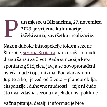
P
un mjesec u Blizancima, 27. novembra
2023. je vrijeme kulminacije,
iščekivanja, završetka i realizacije.
Nakon duboke introspekcije tokom sezone
Škorpije,
sezona Strijelca
nam u suštini nudi
drugu šansu za život. Kada sunce sija kroz
spontanog Strijelca, javlja se novopronađeni
osjećaj nade i optimizma. Pod vladavinom
Jupitera koji je veći od života – planete obilja,
ekspanzije i duhovne mudrosti – nije ni čudo
što ova izdašna sezona uvijek donosi poklone.
Važna pitanja, detalji i informacije biće