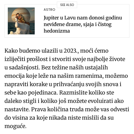
SEE ALSO
ASTRO
Jupiter u Lavu nam donosi godinu
neviđene drame, sjaja i čistog
hedonizma
Kako budemo ulazili u 2023., moći ćemo
izliječiti prošlost i stvoriti svoje najbolje živote
u sadašnjosti. Bez težine naših ustajalih
emocija koje leže na našim ramenima, možemo
napraviti korake u prihvaćanju svojih snova i
sebe kao pojedinaca. Razmislite koliko ste
daleko stigli i koliko još možete evoluirati ako
nastavite. Prava količina truda može vas odvesti
do visina za koje nikada niste mislili da su
moguće.