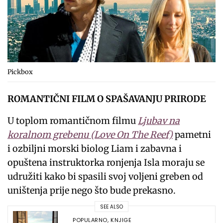
Pickbox
ROMANTIČNI FILM O SPAŠAVANJU PRIRODE
U toplom romantičnom filmu
Ljubav na
koralnom grebenu (Love On The Reef)
pametni
i ozbiljni morski biolog Liam i zabavna i
opuštena instruktorka ronjenja Isla moraju se
udružiti kako bi spasili svoj voljeni greben od
uništenja prije nego što bude prekasno.
SEE ALSO
POPULARNO
,
KNJIGE