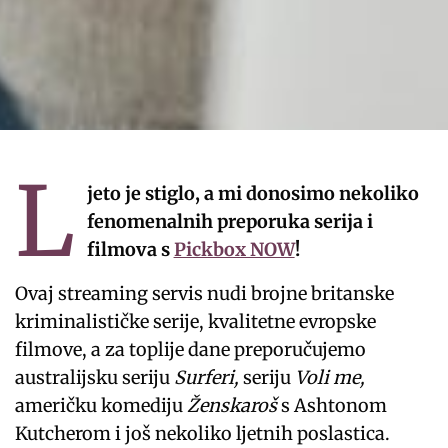
L
jeto je stiglo, a mi donosimo nekoliko
fenomenalnih preporuka serija i
filmova s
Pickbox NOW
!
Ovaj streaming servis nudi brojne britanske
kriminalističke serije, kvalitetne evropske
filmove, a za toplije dane preporučujemo
australijsku seriju
Surferi,
seriju
Voli me,
američku komediju
Ženskaroš
s Ashtonom
Kutcherom i još nekoliko ljetnih poslastica.