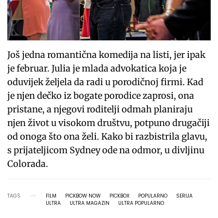
Još jedna romantična komedija na listi, jer ipak
je februar. Julia je mlada advokatica koja je
oduvijek željela da radi u porodičnoj firmi. Kad
je njen dečko iz bogate porodice zaprosi, ona
pristane, a njegovi roditelji odmah planiraju
njen život u visokom društvu, potpuno drugačiji
od onoga što ona želi. Kako bi razbistrila glavu,
s prijateljicom Sydney ode na odmor, u divljinu
Colorada.
TAGS
FILM
PICKBOW NOW
PICKBOX
POPULARNO
SERIJA
ULTRA
ULTRA MAGAZIN
ULTRA POPULARNO