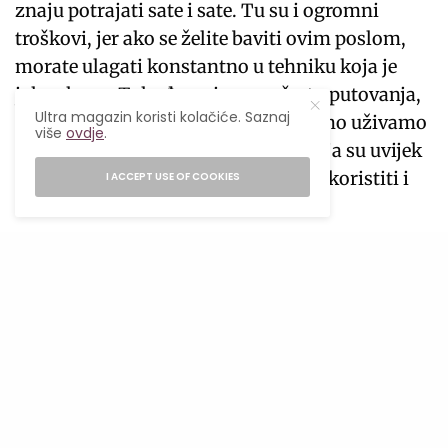
znaju potrajati sate i sate. Tu su i ogromni
troškovi, jer ako se želite baviti ovim poslom,
morate ulagati konstantno u tehniku koja je
jako skupa. Takođe, snimamo često putovanja,
Ultra magazin koristi kolačiće. Saznaj
ljudi sa druge strane misle da mi samo uživamo
više
ovdje
.
na tim putovanjima, a naša putovanja su uvijek
radna, snimamo stalno jer želimo iskoristiti i
I ACCEPT USE OF COOKIES
snimiti što više”.
Selma nam je otkrila koji je njen video izazvao
najviše reakcija, zatim koji je video njoj
najdraži kao i kakvi su komentari na njene
objave i kako se ona nosi sa negativnim
komentarima.
“Najviše reakcija je izazvala objava koja je
snimljena na pikniku, sa preko 2 miliona