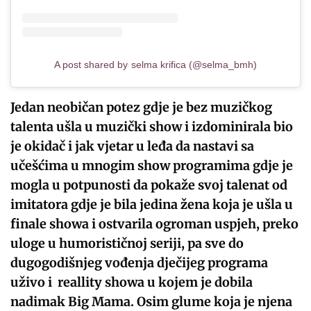
A post shared by selma krifica (@selma_bmh)
Jedan neobičan potez gdje je bez muzičkog
talenta ušla u muzički show i izdominirala bio
je okidač i jak vjetar u leđa da nastavi sa
učešćima u mnogim show programima gdje je
mogla u potpunosti da pokaže svoj talenat od
imitatora gdje je bila jedina žena koja je ušla u
finale showa i ostvarila ogroman uspjeh, preko
uloge u humorističnoj seriji, pa sve do
dugogodišnjeg vođenja dječijeg programa
uživo i reallity showa u kojem je dobila
nadimak Big Mama. Osim glume koja je njena