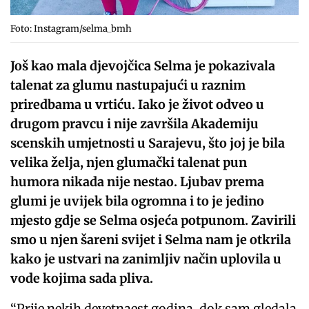
Foto: Instagram/selma_bmh
Još kao mala djevojčica Selma je pokazivala
talenat za glumu nastupajući u raznim
priredbama u vrtiću. Iako je život odveo u
drugom pravcu i nije završila Akademiju
scenskih umjetnosti u Sarajevu, što joj je bila
velika želja, njen glumački talenat pun
humora nikada nije nestao. Ljubav prema
glumi je uvijek bila ogromna i to je jedino
mjesto gdje se Selma osjeća potpunom. Zavirili
smo u njen šareni svijet i Selma nam je otkrila
kako je ustvari na zanimljiv način uplovila u
vode kojima sada pliva.
“Prije nekih devetnaest godina, dok sam gledala