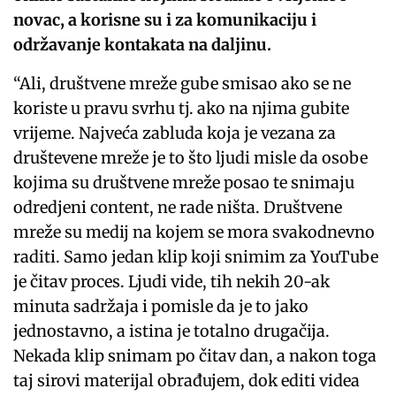
novac, a korisne su i za komunikaciju i
održavanje kontakata na daljinu.
“Ali, društvene mreže gube smisao ako se ne
koriste u pravu svrhu tj. ako na njima gubite
vrijeme. Najveća zabluda koja je vezana za
društevene mreže je to što ljudi misle da osobe
kojima su društvene mreže posao te snimaju
odredjeni content, ne rade ništa. Društvene
mreže su medij na kojem se mora svakodnevno
raditi. Samo jedan klip koji snimim za YouTube
je čitav proces. Ljudi vide, tih nekih 20-ak
minuta sadržaja i pomisle da je to jako
jednostavno, a istina je totalno drugačija.
Nekada klip snimam po čitav dan, a nakon toga
taj sirovi materijal obrađujem, dok editi videa