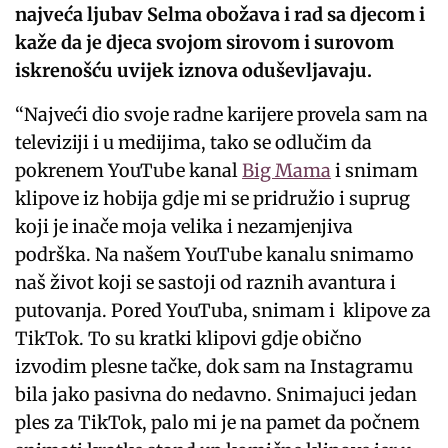
najveća ljubav Selma obožava i rad sa djecom i
kaže da je djeca svojom sirovom i surovom
iskrenošću uvijek iznova oduševljavaju.
“Najveći dio svoje radne karijere provela sam na
televiziji i u medijima, tako se odlučim da
pokrenem YouTube kanal
Big Mama
i snimam
klipove iz hobija gdje mi se pridružio i suprug
koji je inače moja velika i nezamjenjiva
podrška. Na našem YouTube kanalu snimamo
naš život koji se sastoji od raznih avantura i
putovanja. Pored YouTuba, snimam i klipove za
TikTok. To su kratki klipovi gdje obično
izvodim plesne tačke, dok sam na Instagramu
bila jako pasivna do nedavno. Snimajuci jedan
ples za TikTok, palo mi je na pamet da počnem