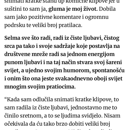
snimati kratke stand up komične klipove jer u
suštini to sam ja,
gluma je moj život.
Dobila
sam jako pozitivne komentare i ogromnu
podrsku te veliki broj pratilaca.
Selma sve što radi, radi iz čiste ljubavi, čistog
srca pa tako i svoje sadržaje koje postavlja na
društvene mreže radi sa jednom energijom
punom ljubavi i na taj način stvara svoj šareni
svijet, a ujedno svojim humorom, spontanošću
i onim što ona jeste svakaodnevno oboji svijet
mnogim svojim pratiocima.
“Kada sam odlučila snimati kratke klipove, to
sam radila iz čiste ljubavi, jednostavno me to
činilo sretnom, a to se ljudima svidjelo. Nisam
očekivala da ću tako brzo dobiti veliki broj