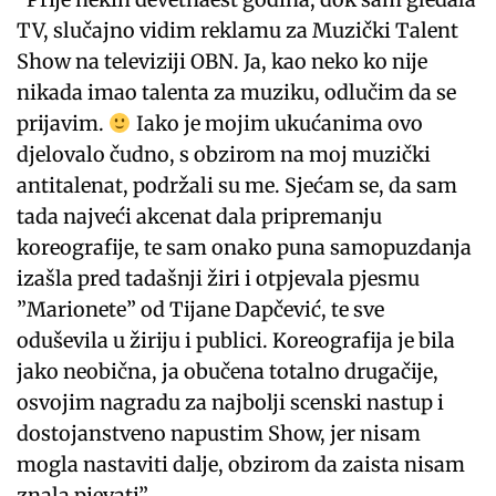
TV, slučajno vidim reklamu za Muzički Talent
Show na televiziji OBN. Ja, kao neko ko nije
nikada imao talenta za muziku, odlučim da se
prijavim.
Iako je mojim ukućanima ovo
djelovalo čudno, s obzirom na moj muzički
antitalenat, podržali su me. Sjećam se, da sam
tada najveći akcenat dala pripremanju
koreografije, te sam onako puna samopuzdanja
izašla pred tadašnji žiri i otpjevala pjesmu
”Marionete” od Tijane Dapčević, te sve
oduševila u žiriju i publici. Koreografija je bila
jako neobična, ja obučena totalno drugačije,
osvojim nagradu za najbolji scenski nastup i
dostojanstveno napustim Show, jer nisam
mogla nastaviti dalje, obzirom da zaista nisam
znala pjevati”.