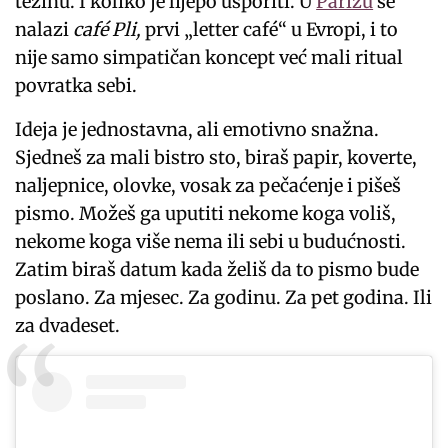
težinu. I koliko je lijepo usporiti. U
Parizu
se
nalazi
café Pli,
prvi „letter café“ u Evropi, i to
nije samo simpatičan koncept već mali ritual
povratka sebi.
Ideja je jednostavna, ali emotivno snažna.
Sjedneš za mali bistro sto, biraš papir, koverte,
naljepnice, olovke, vosak za pečaćenje i pišeš
pismo. Možeš ga uputiti nekome koga voliš,
nekome koga više nema ili sebi u budućnosti.
Zatim biraš datum kada želiš da to pismo bude
poslano. Za mjesec. Za godinu. Za pet godina. Ili
za dvadeset.