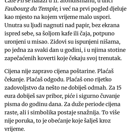
Café Pli
se nalazi u 11. arondismanu, u ulici
Faubourg du Temple,
i već na prvi pogled djeluje
kao mjesto na kojem vrijeme malo uspori.
Unutra su ljudi nagnuti nad papir, bez ekrana
ispred sebe, sa šoljom kafe ili čaja, potpuno
uronjeni u misao. Zidovi su ispunjeni nišama,
po jedna za svaki dan u godini, i u njima stotine
zapečaćenih koverti koje čekaju svoj trenutak.
Cijena nije zapravo cijena poštarine. Plaćaš
čekanje. Plaćaš odgodu. Plaćaš ono rijetko
zadovoljstvo da nešto ne dobiješ odmah. Za 15
eura dobiješ sav pribor, piće i sigurno čuvanje
pisma do godinu dana. Za duže periode cijena
raste, ali i simbolika postaje snažnija. To više
nije poruka, to je obećanje koje šalješ kroz
vrijeme.