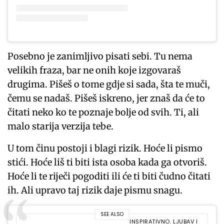
Posebno je zanimljivo pisati sebi. Tu nema
velikih fraza, bar ne onih koje izgovaraš
drugima. Pišeš o tome gdje si sada, šta te muči,
čemu se nadaš. Pišeš iskreno, jer znaš da će to
čitati neko ko te poznaje bolje od svih. Ti, ali
malo starija verzija tebe.
U tom činu postoji i blagi rizik. Hoće li pismo
stići. Hoće liš ti biti ista osoba kada ga otvoriš.
Hoće li te riječi pogoditi ili će ti biti čudno čitati
ih. Ali upravo taj rizik daje pismu snagu.
SEE ALSO
INSPIRATIVNO
,
LJUBAV I