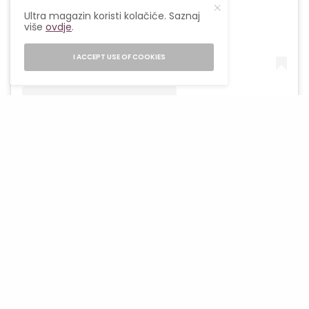
Ultra magazin koristi kolačiće. Saznaj
više
ovdje
.
I ACCEPT USE OF COOKIES
Café Pli
nije samo kafić. To je i mali kreativni
centar. Ovdje se organizuju radionice
kreativnog pisanja, kaligrafije, linoreza i
akvarela. Sve se vrti oko ruku, papira i procesa.
Oko onoga što ostaje.
U svijetu u kojem sve traži brzu reakciju,
Café Pli
nudi spor odgovor. Podsjeća te da nije sve u
trenutku. Neke riječi vrijede tek kasnije. Neke