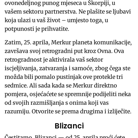
ovonedeljnog punog mjeseca u Škorpiji, u
vašem sektoru partnerstva. Ne plašite se ljubavi
koja ulazi u vaš život – umjesto toga, u
potpunosti je prihvatite.
Zatim, 25. aprila, Merkur planeta komunikacije,
završava svoj retrogradni put kroz Ovna. Ova
retrogradnost je aktivirala vaš sektor
iscjeljivanja, zatvaranja i samoće, zbog čega ste
možda bili pomalo pustinjak ove protekle tri
sedmice. Ali sada kada se Merkur direktno
pomjera, osjećaćete se spremnije podijeliti neka
od svojih razmišljanja s onima koji vas
razumiju. Otvorite se prema drugima i izliječite.
Blizanci
Čestitamo, Blizanci — od 25. aprila proći ćete