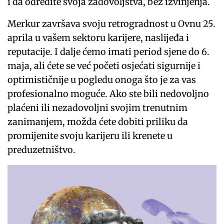
i da odredite svoja zadovoljstva, bez izvinjenja.
Merkur završava svoju retrogradnost u Ovnu 25.
aprila u vašem sektoru karijere, naslijeđa i
reputacije. I dalje ćemo imati period sjene do 6.
maja, ali ćete se već početi osjećati sigurnije i
optimističnije u pogledu onoga što je za vas
profesionalno moguće. Ako ste bili nedovoljno
plaćeni ili nezadovoljni svojim trenutnim
zanimanjem, možda ćete dobiti priliku da
promijenite svoju karijeru ili krenete u
preduzetništvo.