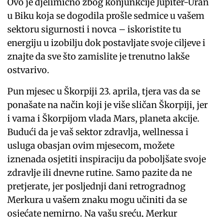
Ovo je djelimično zbog konjunkcije Jupiter-Uran
u Biku koja se dogodila prošle sedmice u vašem
sektoru sigurnosti i novca – iskoristite tu
energiju u izobilju dok postavljate svoje ciljeve i
znajte da sve što zamislite je trenutno lakše
ostvarivo.
Pun mjesec u Škorpiji 23. aprila, tjera vas da se
ponašate na način koji je više sličan Škorpiji, jer
i vama i Škorpijom vlada Mars, planeta akcije.
Budući da je vaš sektor zdravlja, wellnessa i
usluga obasjan ovim mjesecom, možete
iznenada osjetiti inspiraciju da poboljšate svoje
zdravlje ili dnevne rutine. Samo pazite da ne
pretjerate, jer posljednji dani retrogradnog
Merkura u vašem znaku mogu učiniti da se
osjećate nemirno. Na vašu sreću, Merkur