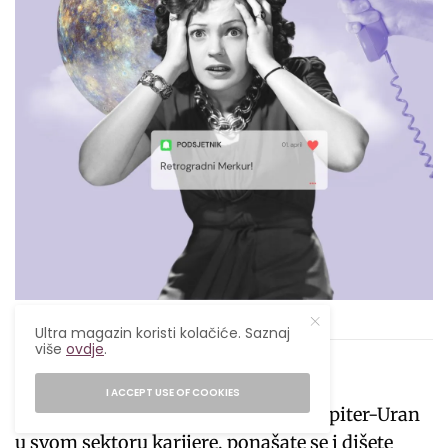
Ultra magazin
Ultra magazin koristi kolačiće. Saznaj
više
ovdje
.
Lav
I ACCEPT USE OF COOKIES
Sada kada ste iskusili konjunkciju Jupiter-Uran
u svom sektoru karijere, ponašate se i dišete