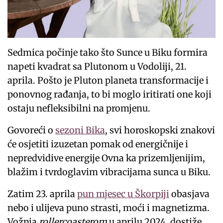
Sedmica počinje tako što Sunce u Biku formira
napeti kvadrat sa Plutonom u Vodoliji, 21.
aprila. Pošto je Pluton planeta transformacije i
ponovnog rađanja, to bi moglo iritirati one koji
ostaju nefleksibilni na promjenu.
Govoreći o
sezoni Bika
, svi horoskopski znakovi
će osjetiti izuzetan pomak od energičnije i
nepredvidive energije Ovna ka prizemljenijim,
blažim i tvrdoglavim vibracijama sunca u Biku.
Zatim 23. aprila
pun mjesec u Škorpiji
obasjava
nebo i ulijeva puno strasti, moći i magnetizma.
Vožnja
rollercoasterom
u aprilu 2024. dostiže