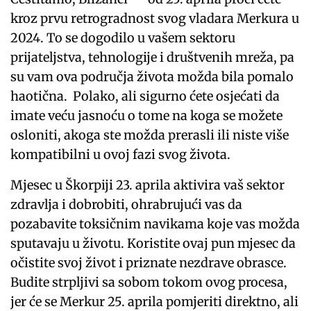
kroz prvu retrogradnost svog vladara Merkura u
2024. To se dogodilo u vašem sektoru
prijateljstva, tehnologije i društvenih mreža, pa
su vam ova područja života možda bila pomalo
haotična. Polako, ali sigurno ćete osjećati da
imate veću jasnoću o tome na koga se možete
osloniti, akoga ste možda prerasli ili niste više
kompatibilni u ovoj fazi svog života.
Mjesec u Škorpiji 23. aprila aktivira vaš sektor
zdravlja i dobrobiti, ohrabrujući vas da
pozabavite toksičnim navikama koje vas možda
sputavaju u životu. Koristite ovaj pun mjesec da
očistite svoj život i priznate nezdrave obrasce.
Budite strpljivi sa sobom tokom ovog procesa,
jer će se Merkur 25. aprila pomjeriti direktno, ali