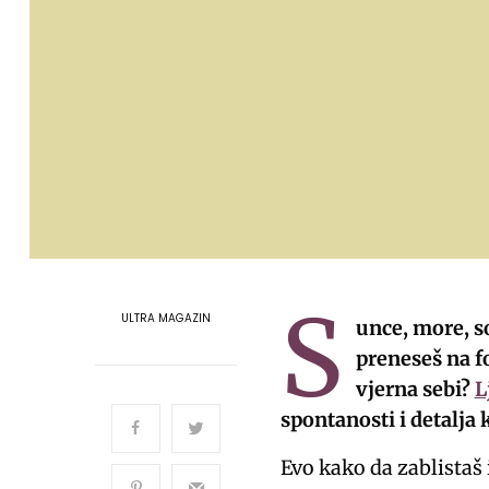
S
ULTRA MAGAZIN
unce, more, so
preneseš na fo
vjerna sebi?
L
spontanosti i detalja k
Evo kako da zablistaš 