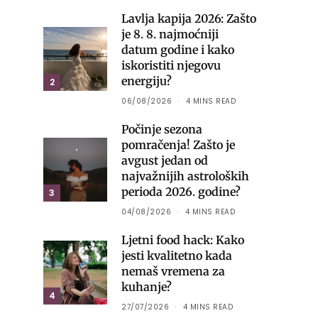
Lavlja kapija 2026: Zašto
je 8. 8. najmoćniji
datum godine i kako
iskoristiti njegovu
energiju?
2
06/08/2026
4 MINS READ
Počinje sezona
pomračenja! Zašto je
avgust jedan od
najvažnijih astroloških
perioda 2026. godine?
3
04/08/2026
4 MINS READ
Ljetni food hack: Kako
jesti kvalitetno kada
nemaš vremena za
kuhanje?
4
27/07/2026
4 MINS READ