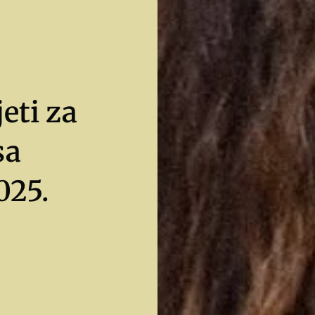
jeti za
sa
025.