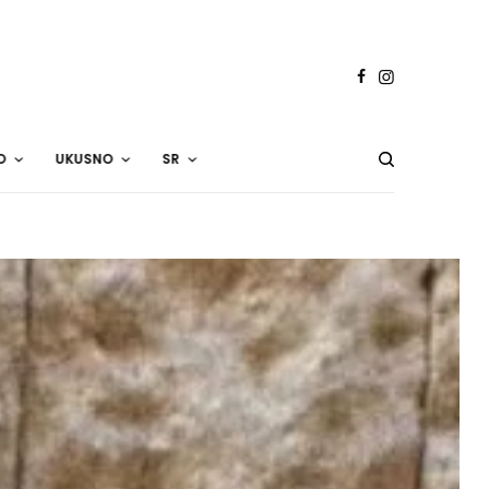
O
UKUSNO
SR