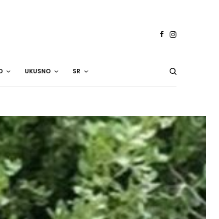
O
UKUSNO
SR