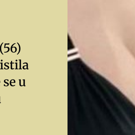
(56)
istila
 se u
u