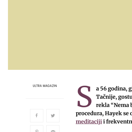
S
ULTRA MAGAZIN
a 56 godina, 
Tačnije, gost
rekla “Nema 
procedura, Hayek se 
meditaciji
i frekvent