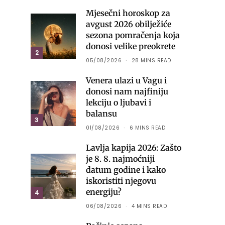
Mjesečni horoskop za
avgust 2026 obilježiće
sezona pomračenja koja
donosi velike preokrete
2
05/08/2026
28 MINS READ
Venera ulazi u Vagu i
donosi nam najfiniju
lekciju o ljubavi i
balansu
3
01/08/2026
6 MINS READ
Lavlja kapija 2026: Zašto
je 8. 8. najmoćniji
datum godine i kako
iskoristiti njegovu
energiju?
4
06/08/2026
4 MINS READ