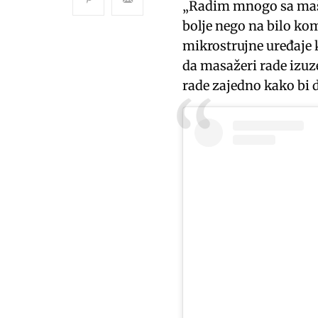
„Radim mnogo sa maši
bolje nego na bilo kom
mikrostrujne uređaje 
da masažeri rade izuze
rade zajedno kako bi d