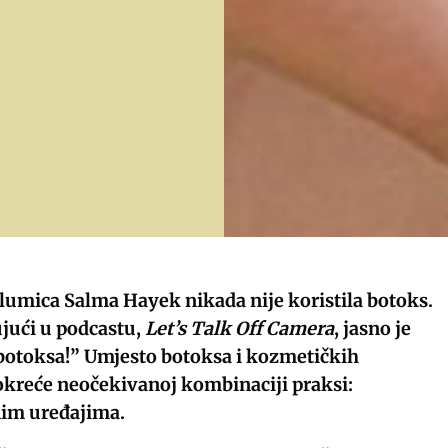
glumica Salma Hayek nikada nije koristila botoks.
ujući u podcastu,
Let’s Talk Off Camera
, jasno je
botoksa!” Umjesto botoksa i kozmetičkih
okreće neočekivanoj kombinaciji praksi:
nim uređajima.