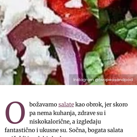
Instagram @twopeasandpod
O
božavamo
salate
kao obrok, jer skoro
pa nema kuhanja, zdrave su i
niskokalorične, a izgledaju
fantastično i ukusne su. Sočna, bogata salata