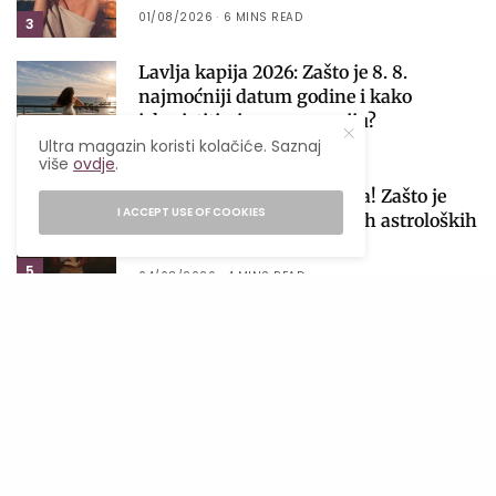
01/08/2026
6 MINS READ
3
Lavlja kapija 2026: Zašto je 8. 8.
najmoćniji datum godine i kako
iskoristiti njegovu energiju?
Ultra magazin koristi kolačiće. Saznaj
4
06/08/2026
4 MINS READ
više
ovdje
.
Počinje sezona pomračenja! Zašto je
I ACCEPT USE OF COOKIES
avgust jedan od najvažnijih astroloških
perioda 2026. godine?
5
04/08/2026
4 MINS READ