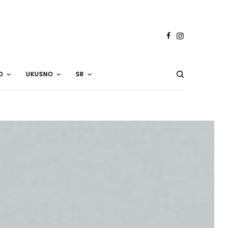
O
UKUSNO
SR