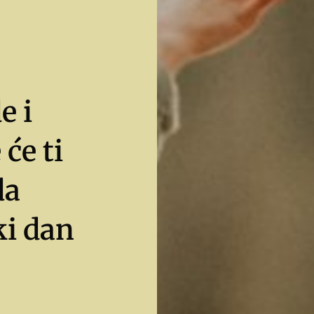
e i
će ti
da
ki dan