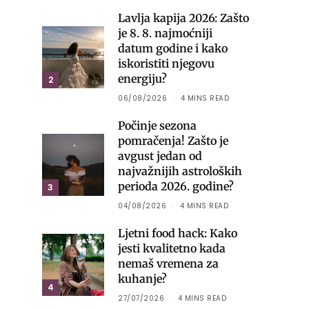
Lavlja kapija 2026: Zašto
je 8. 8. najmoćniji
datum godine i kako
iskoristiti njegovu
energiju?
2
06/08/2026
4 MINS READ
Počinje sezona
pomračenja! Zašto je
avgust jedan od
najvažnijih astroloških
perioda 2026. godine?
3
04/08/2026
4 MINS READ
Ljetni food hack: Kako
jesti kvalitetno kada
nemaš vremena za
kuhanje?
4
27/07/2026
4 MINS READ