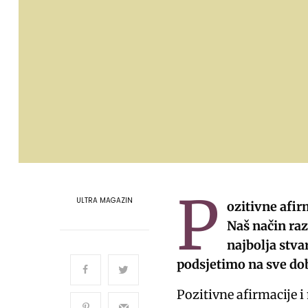
P
ULTRA MAGAZIN
ozitivne afir
Naš način raz
najbolja stva
podsjetimo na sve dobr
Pozitivne afirmacije i