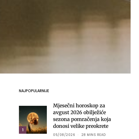
NAJPOPULARNIJE
Mjesečni horoskop za
avgust 2026 obilježiće
sezona pomračenja koja
donosi velike preokrete
1
05/08/2026
28 MINS READ