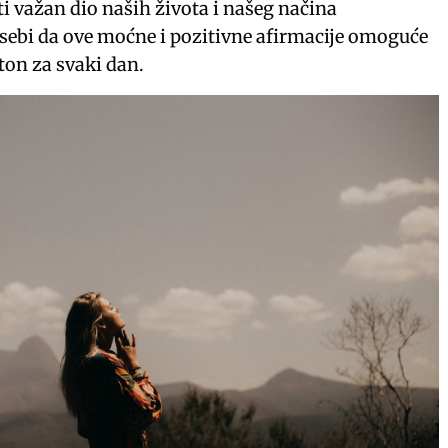
i važan dio naših života i našeg načina
sebi da ove moćne i pozitivne afirmacije omoguće
ton za svaki dan.