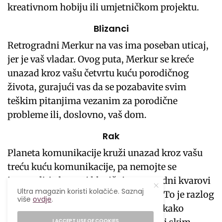
kreativnom hobiju ili umjetničkom projektu.
Blizanci
Retrogradni Merkur na vas ima poseban uticaj,
jer je vaš vladar. Ovog puta, Merkur se kreće
unazad kroz vašu četvrtu kuću porodičnog
života, gurajući vas da se pozabavite svim
teškim pitanjima vezanim za porodične
probleme ili, doslovno, vaš dom.
Rak
Planeta komunikacije kruži unazad kroz vašu
treću kuću komunikacije, pa nemojte se
iznenaditi ako se ti klasični retrogradni kvarovi
Ultra magazin koristi kolačiće. Saznaj
i nesporazumi podignu na viši nivo. To je razlog
više
ovdje
.
da usporite i budete svjesniji o tome kako
I ACCEPT USE OF COOKIES