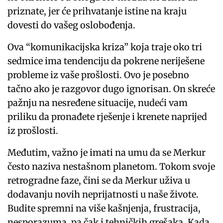
priznate, jer će prihvatanje istine na kraju
dovesti do vašeg oslobođenja.
Ova “komunikacijska kriza” koja traje oko tri
sedmice ima tendenciju da pokrene neriješene
probleme iz vaše prošlosti. Ovo je posebno
tačno ako je razgovor dugo ignorisan. On skreće
pažnju na nesređene situacije, nudeći vam
priliku da pronađete rješenje i krenete naprijed
iz prošlosti.
Međutim, važno je imati na umu da se Merkur
često naziva nestašnom planetom. Tokom svoje
retrogradne faze, čini se da Merkur uživa u
dodavanju novih neprijatnosti u naše živote.
Budite spremni na više kašnjenja, frustracija,
nesporazuma, pa čak i tehničkih grešaka. Kada