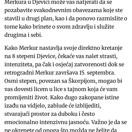
Merkura u Djevici može vas natjerati da se
pozabavite svakodnevnim obavezama koje ste
stavili u drugi plan, kao i da ponovo razmislite o
tome kako brinete o svom zdravlju i služite
drugima i sebi.
Kako Merkur nastavlja svoje direktno kretanje
na 8 stepeni Djevice, čekaće vas nalet strasti,
intenziteta, pa čak i osjećaj zatvorenosti dok se
retrogradni Merkur završava 15. septembra.
Osmi stepen, povezan sa Škorpijom, mogao bi
vas dovesti licem u lice s tajnom koja će vam
promijeniti život. Kako dugo zakopane istine
izađu na vidjelo, zablude će izblijediti,
stvarajući prostor za duboku i često
emocionalno intenzivnu jasnoću. Važno je da se
ne okrenete od onoga što možda ne želite da