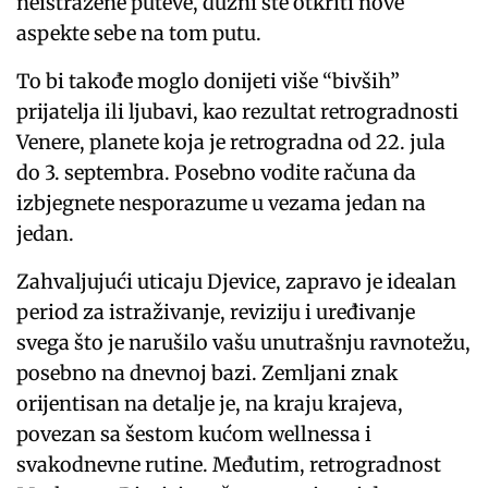
neistražene puteve, dužni ste otkriti nove
aspekte sebe na tom putu.
To bi takođe moglo donijeti više “bivših”
prijatelja ili ljubavi, kao rezultat retrogradnosti
Venere, planete koja je retrogradna od 22. jula
do 3. septembra. Posebno vodite računa da
izbjegnete nesporazume u vezama jedan na
jedan.
Zahvaljujući uticaju Djevice, zapravo je idealan
period za istraživanje, reviziju i uređivanje
svega što je narušilo vašu unutrašnju ravnotežu,
posebno na dnevnoj bazi. Zemljani znak
orijentisan na detalje je, na kraju krajeva,
povezan sa šestom kućom wellnessa i
svakodnevne rutine. Međutim, retrogradnost