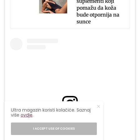
suplementi koji
pomažu da koža
bude otpornija na
sunce
Ultra magazin koristi kolačiće. Saznaj
više
ovdje
.
View this post on Instagram
I ACCEPT USE OF COOKIES