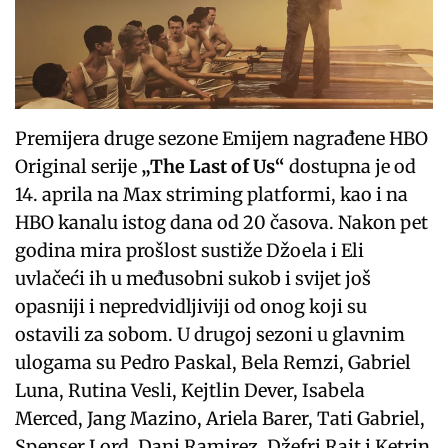
Premijera druge sezone Emijem nagrađene HBO
Original serije
„The Last of Us“
dostupna je od
14. aprila na Max striming platformi, kao i na
HBO kanalu istog dana od 20 časova. Nakon pet
godina mira prošlost sustiže Džoela i Eli
uvlačeći ih u međusobni sukob i svijet još
opasniji i nepredvidljiviji od onog koji su
ostavili za sobom. U drugoj sezoni u glavnim
ulogama su Pedro Paskal, Bela Remzi, Gabriel
Luna, Rutina Vesli, Kejtlin Dever, Isabela
Merced, Jang Mazino, Ariela Barer, Tati Gabriel,
Spenser Lord, Dani Ramirez, Džefri Rajt i Ketrin