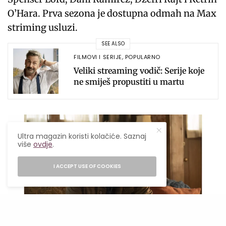
O’Hara. Prva sezona je dostupna odmah na Max
striming usluzi.
SEE ALSO
FILMOVI I SERIJE
,
POPULARNO
Veliki streaming vodič: Serije koje
ne smiješ propustiti u martu
Ultra magazin koristi kolačiće. Saznaj
više
ovdje
.
I ACCEPT USE OF COOKIES