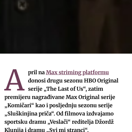
A
pril na
Max striming platformu
donosi drugu sezonu HBO Original
serije „The Last of Us“, zatim
premijeru nagrađivane Max Original serije
„Komičari“ kao i posljednju sezonu serije
„Sluškinjina priča“. Od filmova izdvajamo
sportsku dramu „Veslači“ reditelja Džordž
Klunija i dramu „Svi mi stranci“.