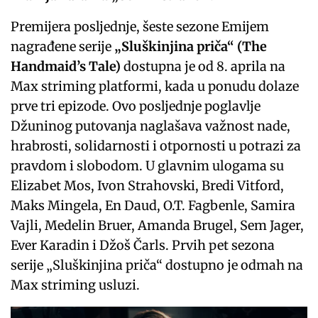
Premijera posljednje, šeste sezone Emijem
nagrađene serije
„Sluškinjina priča“ (The
Handmaid’s Tale)
dostupna je od 8. aprila na
Max striming platformi, kada u ponudu dolaze
prve tri epizode. Ovo posljednje poglavlje
Džuninog putovanja naglašava važnost nade,
hrabrosti, solidarnosti i otpornosti u potrazi za
pravdom i slobodom. U glavnim ulogama su
Elizabet Mos, Ivon Strahovski, Bredi Vitford,
Maks Mingela, En Daud, O.T. Fagbenle, Samira
Vajli, Medelin Bruer, Amanda Brugel, Sem Jager,
Ever Karadin i Džoš Čarls. Prvih pet sezona
serije „Sluškinjina priča“ dostupno je odmah na
Max striming usluzi.