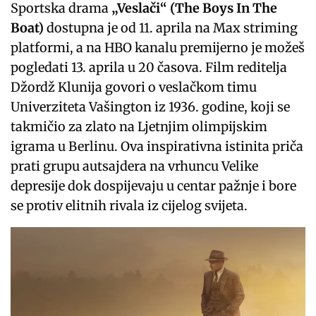
Sportska drama
„Veslači“ (The Boys In The
Boat)
dostupna je od 11. aprila na Max striming
platformi, a na HBO kanalu premijerno je možeš
pogledati 13. aprila u 20 časova. Film reditelja
Džordž Klunija govori o veslačkom timu
Univerziteta Vašington iz 1936. godine, koji se
takmičio za zlato na Ljetnjim olimpijskim
igrama u Berlinu. Ova inspirativna istinita priča
prati grupu autsajdera na vrhuncu Velike
depresije dok dospijevaju u centar pažnje i bore
se protiv elitnih rivala iz cijelog svijeta.