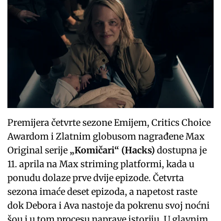
Premijera četvrte sezone Emijem, Critics Choice
Awardom i Zlatnim globusom nagrađene Max
Original serije
„Komičari“ (Hacks)
dostupna je
11. aprila na Max striming platformi, kada u
ponudu dolaze prve dvije epizode. Četvrta
sezona imaće deset epizoda, a napetost raste
dok Debora i Ava nastoje da pokrenu svoj noćni
šou i u tom procesu naprave istoriju. U glavnim