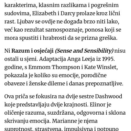
karakterima, klasnim razlikama i pogrešnim
sudovima, Elizabeth i Darcy prolaze kroz lični
rast. Ljubav se ovdje ne događa brzo niti lako,
već kao rezultat samospoznaje, ponosa koji se
mora spustiti i hrabrosti da se prizna greška.
Ni
Razum i osjećaji
(Sense and Sensibility)
nisu
ostali u sjeni. Adaptacija Anga Leeja iz 1995.
godine, s Emmom Thompson i Kate Winslet,
pokazala je koliko su emocije, porodične
obaveze i ženske dileme i danas prepoznatljive.
Ova priča se fokusira na dvije sestre Dashwood
koje predstavljaju dvije krajnosti. Elinor je
oličenje razuma, suzdržana, odgovorna i sklona
skrivanju emocija. Marianne je njena
suprotnost, strastvena, impulsivna i potpuno