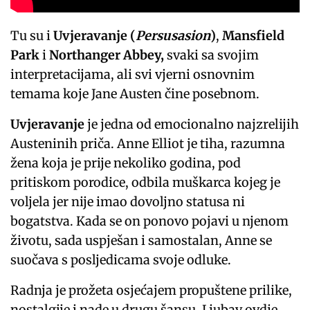
Tu su i
Uvjeravanje (
Persusasion
)
,
Mansfield
Park
i
Northanger Abbey,
svaki sa svojim
interpretacijama, ali svi vjerni osnovnim
temama koje Jane Austen čine posebnom.
Uvjeravanje
je jedna od emocionalno najzrelijih
Austeninih priča. Anne Elliot je tiha, razumna
žena koja je prije nekoliko godina, pod
pritiskom porodice, odbila muškarca kojeg je
voljela jer nije imao dovoljno statusa ni
bogatstva. Kada se on ponovo pojavi u njenom
životu, sada uspješan i samostalan, Anne se
suočava s posljedicama svoje odluke.
Radnja je prožeta osjećajem propuštene prilike,
nostalgije i nade u drugu šansu. Ljubav ovdje