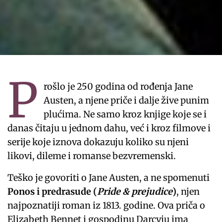
P
rošlo je 250 godina od rođenja Jane
Austen, a njene priče i dalje žive punim
plućima. Ne samo kroz knjige koje se i
danas čitaju u jednom dahu, već i kroz filmove i
serije koje iznova dokazuju koliko su njeni
likovi, dileme i romanse bezvremenski.
Teško je govoriti o Jane Austen, a ne spomenuti
Ponos i predrasude (
Pride & prejudice
)
, njen
najpoznatiji roman iz 1813. godine. Ova priča o
Elizabeth Bennet i gospodinu Darcyju ima