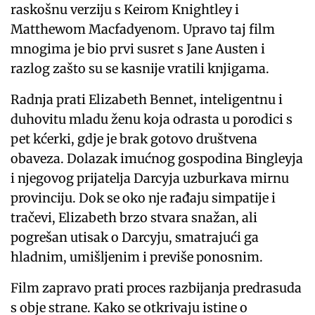
raskošnu verziju s Keirom Knightley i
Matthewom Macfadyenom. Upravo taj film
mnogima je bio prvi susret s Jane Austen i
razlog zašto su se kasnije vratili knjigama.
Radnja prati Elizabeth Bennet, inteligentnu i
duhovitu mladu ženu koja odrasta u porodici s
pet kćerki, gdje je brak gotovo društvena
obaveza. Dolazak imućnog gospodina Bingleyja
i njegovog prijatelja Darcyja uzburkava mirnu
provinciju. Dok se oko nje rađaju simpatije i
tračevi, Elizabeth brzo stvara snažan, ali
pogrešan utisak o Darcyju, smatrajući ga
hladnim, umišljenim i previše ponosnim.
Film zapravo prati proces razbijanja predrasuda
s obje strane. Kako se otkrivaju istine o