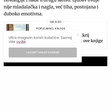
nije mladalačka i nagla, već tiha, postojana i
duboko emotivna.
SEE ALSO
POPULARNO
,
KNJIGE
Putovanje bez kofera: Otkrij
Ultra magazin koristi kolačiće. Saznaj
nepoznate svjetove kroz ove knjige
više
ovdje
.
I ACCEPT USE OF COOKIES