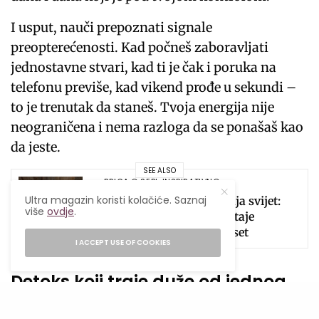
I usput, nauči prepoznati signale
preopterećenosti. Kad počneš zaboravljati
jednostavne stvari, kad ti je čak i poruka na
telefonu previše, kad vikend prođe u sekundi –
to je trenutak da staneš. Tvoja energija nije
neograničena i nema razloga da se ponašaš kao
da jeste.
SEE ALSO
BRIGA O SEBI
,
INSPIRATIVNO
Ultra magazin koristi kolačiće. Saznaj
Japanski ritual koji osvaja svijet:
više
ovdje
.
Kako “ofuro” kupka postaje
najpoželjniji večernji reset
I ACCEPT USE OF COOKIES
Detoks koji traje duže od jednog
dana