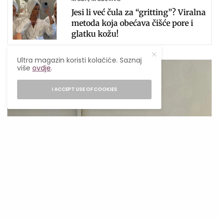
Jesi li već čula za “gritting”? Viralna
metoda koja obećava čišće pore i
glatku kožu!
Ultra magazin koristi kolačiće. Saznaj
više
ovdje
.
I ACCEPT USE OF COOKIES