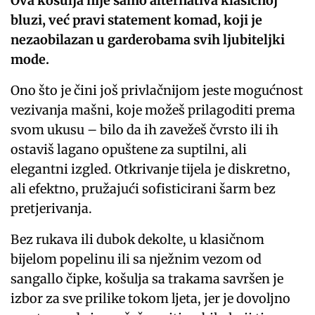
Ova košulja nije samo alternativa klasičnoj
bluzi, već pravi statement komad, koji je
nezaobilazan u garderobama svih ljubiteljki
mode.
Ono što je čini još privlačnijom jeste mogućnost
vezivanja mašni, koje možeš prilagoditi prema
svom ukusu – bilo da ih zavežeš čvrsto ili ih
ostaviš lagano opuštene za suptilni, ali
elegantni izgled. Otkrivanje tijela je diskretno,
ali efektno, pružajući sofisticirani šarm bez
pretjerivanja.
Bez rukava ili dubok dekolte, u klasičnom
bijelom popelinu ili sa nježnim vezom od
sangallo čipke, košulja sa trakama savršen je
izbor za sve prilike tokom ljeta, jer je dovoljno