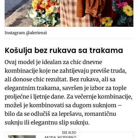
Instagram @alerienzi
Košulja bez rukava sa trakama
Ovaj model je idealan za chic dnevne
kombinacije koje ne zahtijevaju previše truda,
ali donose chic rezultat. Bez rukava, ali sa
elegantnim trakama, savršen je izbor za tople
proljećne i ljetnje dane. Za večernje kombinacije,
možeš je kombinovati sa dugom suknjom –
bilo da se odlučiš za lepršavu, romantičnu
suknju ili elegantnu slip suknju.
SEE ALSO
MODA
,
MODERNO