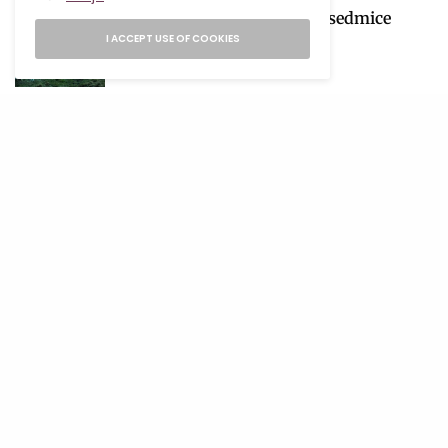
3 Netflix serije koje su ove sedmice
osvojile gledaoce
I ACCEPT USE OF COOKIES
06/08/2026
2 MINS READ
Koktel od lubenice koji će postati tvoje
omiljeno ljetno osvježenje
06/08/2026
1 MIN READ
Havaianas predstavio gumene japanke
s kitten potpeticom
05/08/2026
2 MINS READ
Mjesečni horoskop za avgust 2026
obilježiće sezona pomračenja koja
donosi velike preokrete
05/08/2026
28 MINS READ