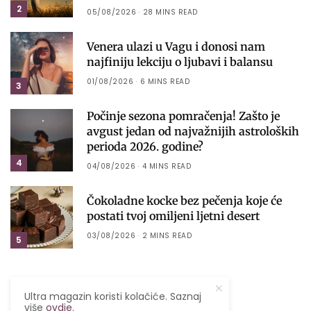
2
05/08/2026
28 MINS READ
Venera ulazi u Vagu i donosi nam
najfiniju lekciju o ljubavi i balansu
01/08/2026
6 MINS READ
3
Počinje sezona pomračenja! Zašto je
avgust jedan od najvažnijih astroloških
perioda 2026. godine?
4
04/08/2026
4 MINS READ
Čokoladne kocke bez pečenja koje će
postati tvoj omiljeni ljetni desert
03/08/2026
2 MINS READ
5
NAJNOVIJE
Ultra magazin koristi kolačiće. Saznaj
više
ovdje
.