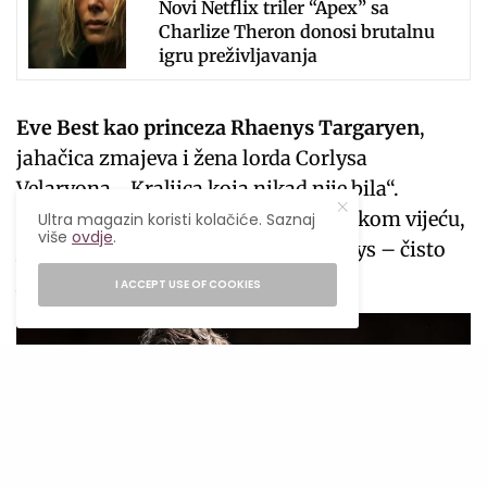
Novi Netflix triler “Apex” sa
Charlize Theron donosi brutalnu
igru preživljavanja
Eve Best kao princeza Rhaenys Targaryen
,
jahačica zmajeva i žena lorda Corlysa
Velaryona, „Kraljica koja nikad nije bila“.
Preskočio ju je red za prijesto na Velikom vijeću,
Ultra magazin koristi kolačiće. Saznaj
više
ovdje
.
jer im se više svidio njen rođak Viserys – čisto
jer je bio muško.
I ACCEPT USE OF COOKIES