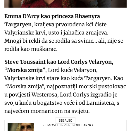
Emma D’Arcy kao princeza Rhaenyra
Targaryen
, kraljeva prvorođena kći čiste
Valyrianske krvi, usto i jahačica zmajeva.
Mnogi bi rekli da se rodila sa svime… ali, nije se
rodila kao muškarac.
Steve Toussaint kao Lord Corlys Velaryon,
“Morska zmija”
, Lord kuće Velaryon,
Valyrianske krvi stare kao kuća Targaryen. Kao
“Morska zmija”, najpoznatiji morski pustolovac
u povijesti Westerosa, Lord Corlys izgradio je
svoju kuću u bogatstvo veće i od Lannistera, s
najvećom mornaricom na svijetu.
SEE ALSO
FILMOVI I SERIJE
,
POPULARNO