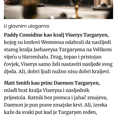
U glavnim ulogama:
Paddy Considine kao kralj Viserys Targaryen
,
kojeg su lordovi Westerosa odabrali da naslijedi
starog kralja Jaehaerysa Targaryena na Velikom
vijeću u Harrenhalu. Drag, topao i pristojan
čovjek, Viserys samo želi nastaviti nasljeđe svog
djeda. Ali, dobri ljudi nužno nisu dobri kraljevi.
Matt Smith kao princ Daemon Targaryen
,
mlađi brat kralja Viserysa i nasljednik
prijestola. Ratnik bez premca i jahač zmajeva,
Daemon je pun prave zmajske krvi. Ali, izreka
kaže da svaki put kad je Targaryen rođen,