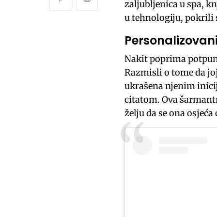
zaljubljenica u spa, kn
u tehnologiju, pokrili
Personalizovan
Nakit poprima potpuno
Razmisli o tome da joj
ukrašena njenim inic
citatom. Ova šarmantn
želju da se ona osjeća 