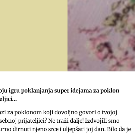
oju igru poklanjanja super idejama za poklon
eljici…
trazi za poklonom koji dovoljno govori o tvojoj
bnoj prijateljici? Ne traži dalje! Izdvojili smo
urno dirnuti njeno srce i uljepšati joj dan. Bilo da je