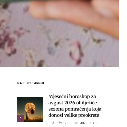
NAJPOPULARNIJE
Mjesečni horoskop za
avgust 2026 obilježiće
sezona pomračenja koja
donosi velike preokrete
1
05/08/2026
28 MINS READ