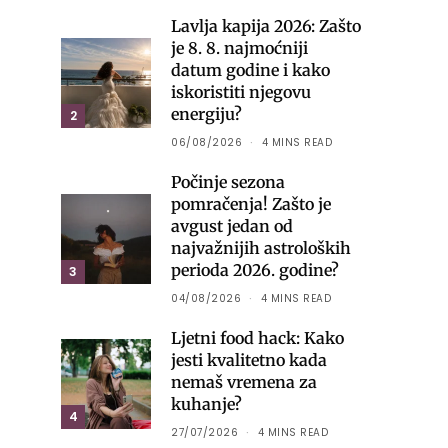
Lavlja kapija 2026: Zašto
je 8. 8. najmoćniji
datum godine i kako
iskoristiti njegovu
energiju?
2
06/08/2026
4 MINS READ
Počinje sezona
pomračenja! Zašto je
avgust jedan od
najvažnijih astroloških
perioda 2026. godine?
3
04/08/2026
4 MINS READ
Ljetni food hack: Kako
jesti kvalitetno kada
nemaš vremena za
kuhanje?
4
27/07/2026
4 MINS READ