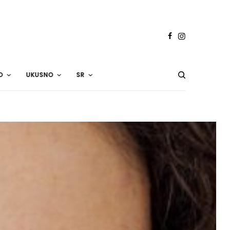
O
UKUSNO
SR