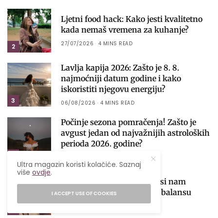
Ljetni food hack: Kako jesti kvalitetno
kada nemaš vremena za kuhanje?
27/07/2026
4 MINS READ
2
Lavlja kapija 2026: Zašto je 8. 8.
najmoćniji datum godine i kako
iskoristiti njegovu energiju?
3
06/08/2026
4 MINS READ
Počinje sezona pomračenja! Zašto je
avgust jedan od najvažnijih astroloških
perioda 2026. godine?
4
04/08/2026
4 MINS READ
Ultra magazin koristi kolačiće. Saznaj
više
ovdje
.
Venera ulazi u Vagu i donosi nam
najfiniju lekciju o ljubavi i balansu
I ACCEPT USE OF COOKIES
01/08/2026
6 MINS READ
5