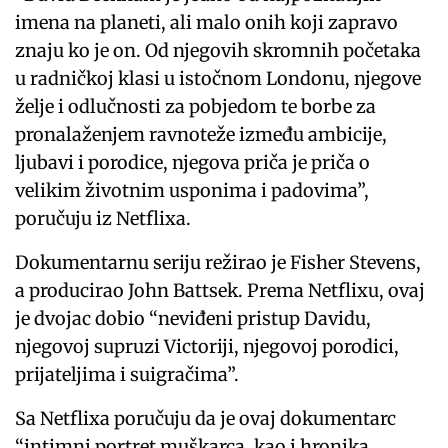
imena na planeti, ali malo onih koji zapravo
znaju ko je on. Od njegovih skromnih početaka
u radničkoj klasi u istočnom Londonu, njegove
želje i odlučnosti za pobjedom te borbe za
pronalaženjem ravnoteže između ambicije,
ljubavi i porodice, njegova priča je priča o
velikim životnim usponima i padovima”,
poručuju iz Netflixa.
Dokumentarnu seriju režirao je Fisher Stevens,
a producirao John Battsek. Prema Netflixu, ovaj
je dvojac dobio “neviđeni pristup Davidu,
njegovoj supruzi Victoriji, njegovoj porodici,
prijateljima i suigračima”.
Sa Netflixa poručuju da je ovaj dokumentarc
“intimni portret muškarca, kao i hronika