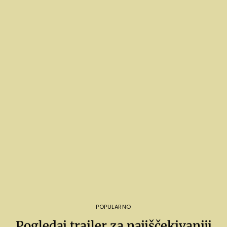
POPULARNO
Pogledaj trailer za najiščekivaniji