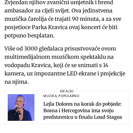
Zvjezdan njihov zvanični umjetnik i brend
ambasador za cijeli svijet. Ova jedinstvena
muzička čarolija će trajati 90 minuta, a za sve
posjetioce Parka Kravica ovaj koncert će biti
potpuno besplatan.
Više od 3000 gledalaca prisustvovaće ovom
multimedijalnom muzičkom spektaklu na
vodopadu Kravica, koji će se snimati s 14
kamera, uz impozantne LED ekrane i projekcije
na njima.
SEE ALSO
MUZIKA
,
POPULARNO
Lejla Dolores na korak do pobjede:
Bosna i Hercegovina ima svoju
predstavnicu u finalu Loud Stagea