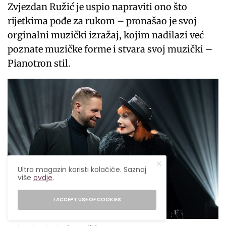
Zvjezdan Ružić je uspio napraviti ono što
rijetkima pođe za rukom – pronašao je svoj
orginalni muzički izražaj, kojim nadilazi već
poznate muzičke forme i stvara svoj muzički –
Pianotron stil.
Ultra magazin koristi kolačiće. Saznaj
više
ovdje
.
I ACCEPT USE OF COOKIES