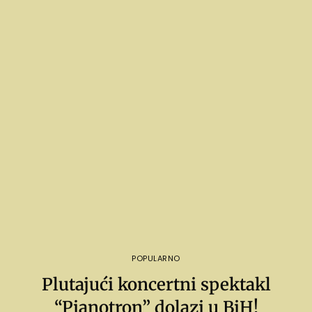
POPULARNO
Plutajući koncertni spektakl
“Pianotron” dolazi u BiH!