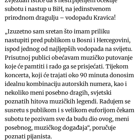
Zvjezdan ističe da s nestrpljenjem očekuje
subotu i nastup u BiH, na jedinstvenom
prirodnom dragulju – vodopadu Kravica!
„Izuzetno sam sretan što imam priliku
nastupiti pred publikom u Bosni i Hercegovini,
ispod jednog od najljepših vodopada na svijetu.
Prisutnoj publici obećavam muzičko putovanje
koje će pamtiti i rado ga se prisjećati. Tijekom
koncerta, koji će trajati oko 90 minuta donosim
idealnu kombinaciju autorskih numera, kao i
nekoliko meni posebno dragih, svjetski
poznatih hitova muzičkih legendi. Radujem se
susretu s publikom i s velikom euforijom čekam
subotu te pozivam sve da budu dio ovog, meni
posebnog, muzičkog događaja“, poručuje
poznati pijanista.