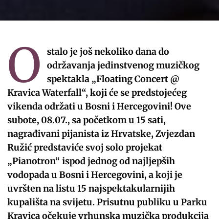
O
stalo je još nekoliko dana do
održavanja jedinstvenog muzičkog
spektakla „Floating Concert @
Kravica Waterfall“, koji će se predstojećeg
vikenda održati u Bosni i Hercegovini! Ove
subote, 08.07., sa početkom u 15 sati,
nagrađivani pijanista iz Hrvatske, Zvjezdan
Ružić predstaviće svoj solo projekat
„Pianotron“ ispod jednog od najljepših
vodopada u Bosni i Hercegovini, a koji je
uvršten na listu 15 najspektakularnijih
kupališta na svijetu. Prisutnu publiku u Parku
Kravica očekuje vrhunska muzička produkcija