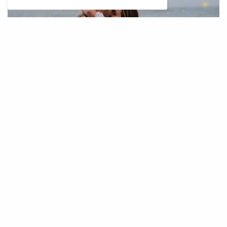
Ultra magazin
Jupiter u Lavu znači voljeti hrabro
Od kraja juna 2026. Jupiter ulazi u Lava i donosi
potpuno drugačiju emotivnu atmosferu. Nakon
prve polovine godine posvećene iscjeljenju i
redefinisanju granica, dolazi vrijeme