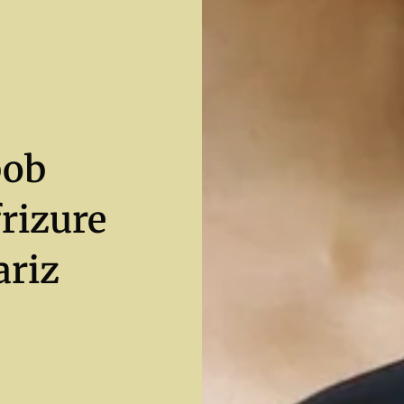
bob
frizure
ariz