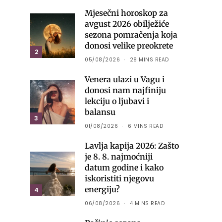
Mjesečni horoskop za
avgust 2026 obilježiće
sezona pomračenja koja
donosi velike preokrete
2
05/08/2026
28 MINS READ
Venera ulazi u Vagu i
donosi nam najfiniju
lekciju o ljubavi i
balansu
3
01/08/2026
6 MINS READ
Lavlja kapija 2026: Zašto
je 8. 8. najmoćniji
datum godine i kako
iskoristiti njegovu
energiju?
4
06/08/2026
4 MINS READ