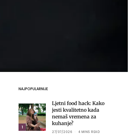
NAJPOPULARNIJE
Ljetni food hack: Kako
jesti kvalitetno kada
nemaš vremena za
kuhanje?
1
27/07/2026
4 MINS READ