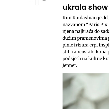
ukrala show
Kim Kardashian je deb
nazvanom “Paris Pixi
njena najkraća do sad
dužim pramenovima pr
pixie frizura crpi ins
stil francuskih ikona
podsjeća na kultne kra
Jenner.