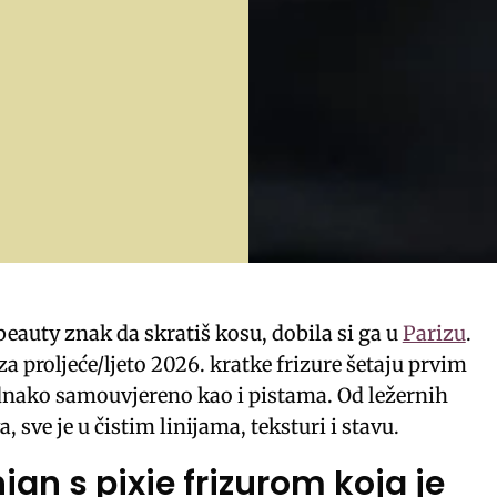
 beauty znak da skratiš kosu, dobila si ga u
Parizu
.
a proljeće/ljeto 2026. kratke frizure šetaju prvim
nako samouvjereno kao i pistama. Od ležernih
, sve je u čistim linijama, teksturi i stavu.
an s pixie frizurom koja je