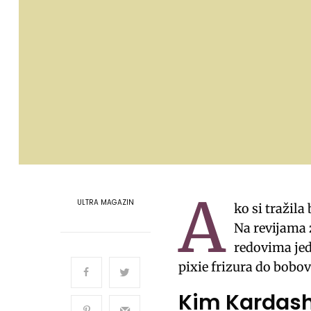
A
ULTRA MAGAZIN
ko si tražila
Na revijama z
redovima jed
pixie frizura do bobova
Kim Kardashi