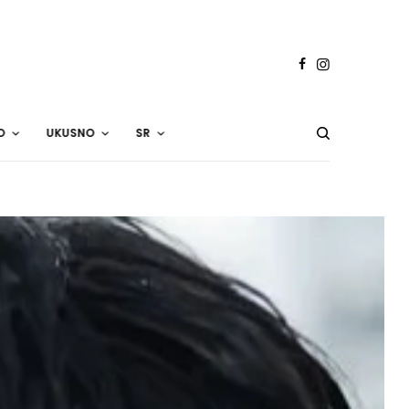
O
UKUSNO
SR