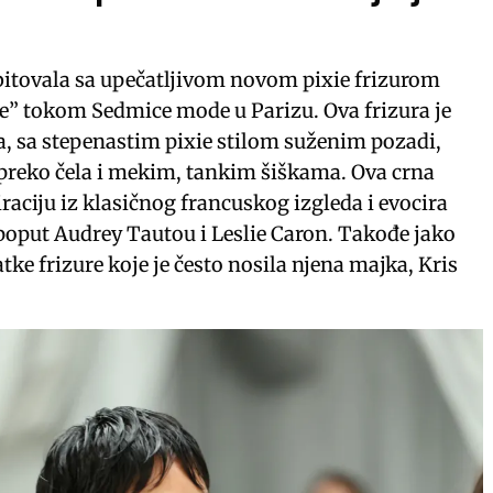
itovala sa upečatljivom novom pixie frizurom
e” tokom Sedmice mode u Parizu. Ova frizura je
a, sa stepenastim pixie stilom suženim pozadi,
eko čela i mekim, tankim šiškama. Ova crna
piraciju iz klasičnog francuskog izgleda i evocira
 poput Audrey Tautou i Leslie Caron. Takođe jako
tke frizure koje je često nosila njena majka, Kris