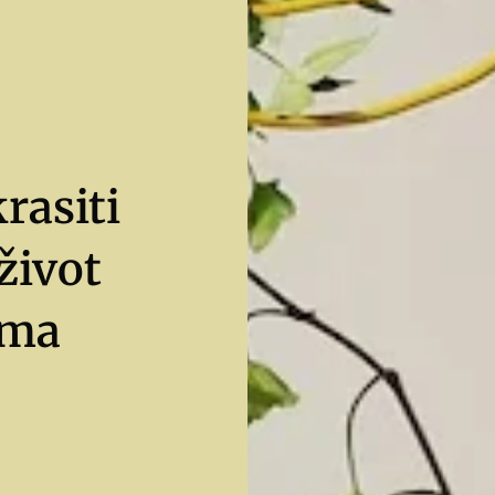
krasiti
život
ama