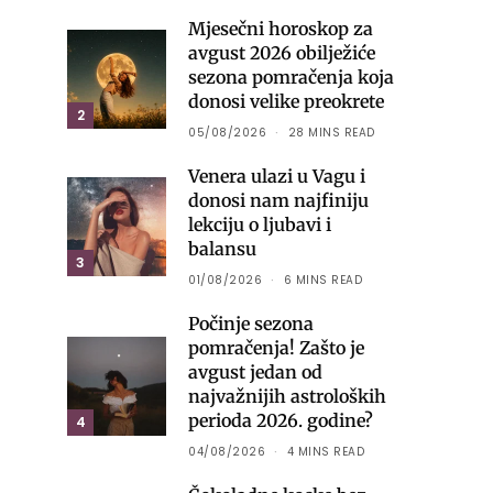
Mjesečni horoskop za
avgust 2026 obilježiće
sezona pomračenja koja
donosi velike preokrete
2
05/08/2026
28 MINS READ
Venera ulazi u Vagu i
donosi nam najfiniju
lekciju o ljubavi i
balansu
3
01/08/2026
6 MINS READ
Počinje sezona
pomračenja! Zašto je
avgust jedan od
najvažnijih astroloških
perioda 2026. godine?
4
04/08/2026
4 MINS READ