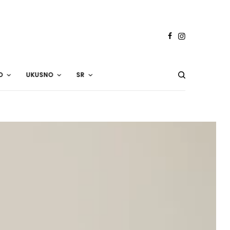
O
UKUSNO
SR