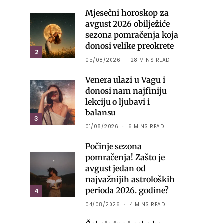
Mjesečni horoskop za
avgust 2026 obilježiće
sezona pomračenja koja
donosi velike preokrete
2
05/08/2026
28 MINS READ
Venera ulazi u Vagu i
donosi nam najfiniju
lekciju o ljubavi i
balansu
3
01/08/2026
6 MINS READ
Počinje sezona
pomračenja! Zašto je
avgust jedan od
najvažnijih astroloških
perioda 2026. godine?
4
04/08/2026
4 MINS READ