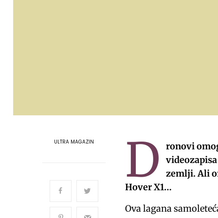
D
ULTRA MAGAZIN
ronovi omog
videozapisa
zemlji. Ali 
Hover X1…
Ova lagana samoleteća