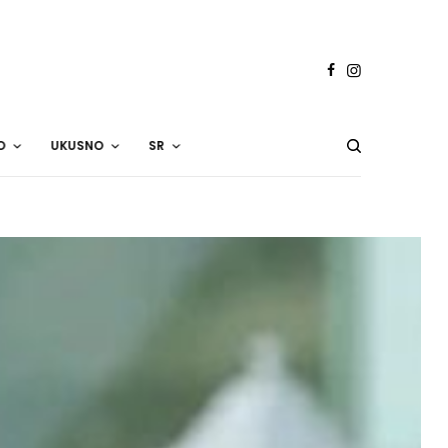
O
UKUSNO
SR