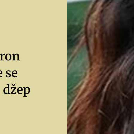
dron
 se
u džep