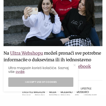
Na
Ultra Webshopu
možeš pronaći sve potrebne
informacije o duksevima ili ih jednostavno
poručiti putem Ultra
Instagram
i
Facebook
Ultra magazin koristi kolačiće. Saznaj
više
ovdje
.
profila.
I ACCEPT USE OF COOKIES
TAGS
AKCIJSKE CIJENE
DUKS
IDEALAN POKLON
LIFESTYLE
LIFESTYLE MAGAZIN
MODA
MODERNO
MUŠKARCI
PAMUK
POKLONI
POSEBNA PONUDA
STIL
UDOBNOST
ULTRA
ULTRA DUKSEVI
ULTRA MAGAZIN
ULTRA MODERNO
ULTRA WEBSHOP
UNISEX DUKSEVI
ŽENE