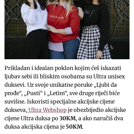
Prikladan i idealan poklon kojim ćeš iskazati
ljubav sebi ili bliskim osobama su Ultra unisex
duksevi. Uz svoje unikatne poruke „Ljubi da
prođe“, „Pusti“ i „Letim“, sve druge riječi biće
suvišne. Iskoristi specijalne akcijske cijene
dukseva,
Ultra Webshop
je obezbijedio akcijske
cijene Ultra duksa po
30KM
, a ako naručiš dva
duksa akcijska cijena je
50KM
.