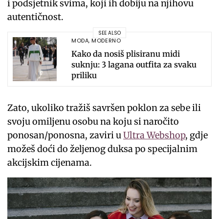
i podsjetnik svima, koji ih dobiju na njihovu
autentičnost.
SEE ALSO
MODA
,
MODERNO
Kako da nosiš plisiranu midi
suknju: 3 lagana outfita za svaku
priliku
Zato, ukoliko tražiš savršen poklon za sebe ili
svoju omiljenu osobu na koju si naročito
ponosan/ponosna, zaviri u
Ultra Webshop
, gdje
možeš doći do željenog duksa po specijalnim
akcijskim cijenama.