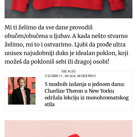
Mi ti želimo da sve dane provodiš
obučen/obučena u ljubav. A kada nešto stvarno
želimo, mi to i ostvarimo. Ljubi da prođe ultra
unisex najudobniji duks je idealan poklon, koji
možeš da pokloniš sebi ili dragoj osobi!
SEE ALSO
CELEBRITY
,
MODA
,
MODERNO
5 modnih izdanja u jednom danu:
Charlize Theron u New Yorku
održala lekciju iz monohromatskog
stila