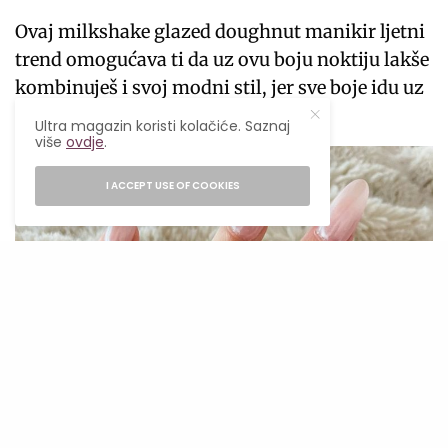
Ovaj milkshake glazed doughnut manikir ljetni
trend omogućava ti da uz ovu boju noktiju lakše
kombinuješ i svoj modni stil, jer sve boje idu uz
ovu vrstu manikira.
Ultra magazin koristi kolačiće. Saznaj
više
ovdje
.
I ACCEPT USE OF COOKIES