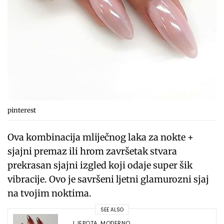
pinterest
Ova kombinacija mliječnog laka za nokte +
sjajni premaz ili hrom završetak stvara
prekrasan sjajni izgled koji odaje super šik
vibracije. Ovo je savršeni ljetni glamurozni sjaj
na tvojim noktima.
SEE ALSO
LJEPOTA
,
MODERNO