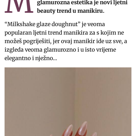
M
glamurozna estetika je novi ljetni
beauty trend u manikiru.
“Milkshake glaze doughnut” je veoma
popularan ljetni trend manikira za s kojim ne
možeš pogriješiti, jer ovaj manikir ide uz sve, a
izgleda veoma glamurozno i u isto vrijeme
elegantno i nježno…