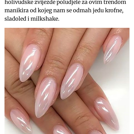
holivudske zvijezde poludjele za ovim trendom
manikira od kojeg nam se odmah jedu krofne,
sladoled i milkshake.