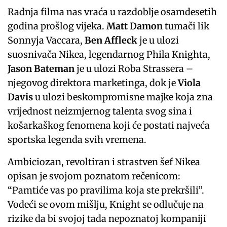
Radnja filma nas vraća u razdoblje osamdesetih
godina prošlog vijeka.
Matt Damon
tumači lik
Sonnyja Vaccara,
Ben Affleck
je u ulozi
suosnivača Nikea, legendarnog Phila Knighta,
Jason Bateman
je u ulozi Roba Strassera –
njegovog direktora marketinga, dok je
Viola
Davis
u ulozi beskompromisne majke koja zna
vrijednost neizmjernog talenta svog sina i
košarkaškog fenomena koji će postati najveća
sportska legenda svih vremena.
Ambiciozan, revoltiran i strastven šef Nikea
opisan je svojom poznatom rečenicom:
“Pamtiće vas po pravilima koja ste prekršili”.
Vodeći se ovom mišlju, Knight se odlučuje na
rizike da bi svojoj tada nepoznatoj kompaniji