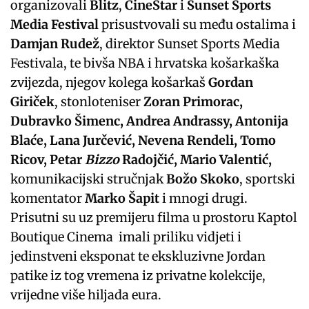
organizovali
Blitz
,
CineStar
i
Sunset Sports
Media Festival
prisustvovali su među ostalima i
Damjan Rudež
, direktor Sunset Sports Media
Festivala, te bivša NBA i hrvatska košarkaška
zvijezda, njegov kolega košarkaš
Gordan
Giriček
, stonloteniser
Zoran Primorac,
Dubravko Šimenc, Andrea Andrassy, Antonija
Blaće, Lana Jurčević, Nevena Rendeli, Tomo
Ricov, Petar
Bizzo
Radojčić, Mario Valentić,
komunikacijski stručnjak
Božo Skoko
, sportski
komentator
Marko Šapit
i mnogi drugi.
Prisutni su uz premijeru filma u prostoru Kaptol
Boutique Cinema imali priliku vidjeti i
jedinstveni eksponat te ekskluzivne Jordan
patike iz tog vremena iz privatne kolekcije,
vrijedne više hiljada eura.