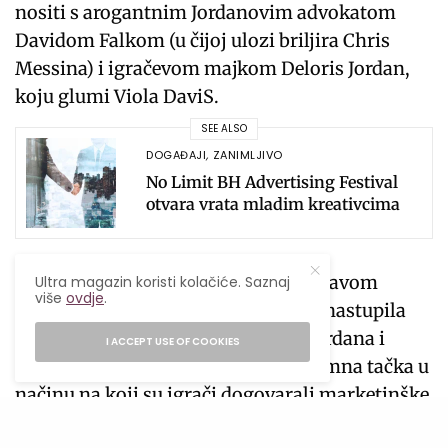
nositi s arogantnim Jordanovim advokatom
Davidom Falkom (u čijoj ulozi briljira Chris
Messina) i igračevom majkom Deloris Jordan,
koju glumi Viola DaviS.
SEE ALSO
DOGAĐAJI
,
ZANIMLJIVO
No Limit BH Advertising Festival
otvara vrata mladim kreativcima
Film se između ostalog bavi i uspostavom
Ultra magazin koristi kolačiće. Saznaj
više
ovdje
.
novih marketinških pravila koja su nastupila
nakon sklapanja ugovora između Jordana i
I ACCEPT USE OF COOKIES
Nikea. Naime upravo je on bio prelomna tačka u
načinu na koji su igrači dogovarali marketinške
saradnje s brendovima, a na samom kraju filma