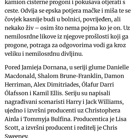
kamion cisterne progoni i pokušava otjerati s
ceste. Odvija se epska potjera mačke i miša te se
čovjek kasnije budi u bolnici, povrijeđen, ali
nekako živ – osim što nema pojma ko je on. Uz
nemilosrdne likove iz njegove prošlosti koji ga
progone, potraga za odgovorima vodi ga kroz
veliku i nemilosrdnu divljinu.
Pored Jamieja Dornana, u seriji glume Danielle
Macdonald, Shalom Brune-Franklin, Damon
Herriman, Alex Dimitriades, Ólafur Darri
Ólafsson i Kamil Ellis. Seriju su napisali
nagrađivani scenaristi Harry i Jack Williams,
ujedno i izvršni producenti uz Christophera
Airda i Tommyja Bulfina. Producentica je Lisa
Scott, a izvršni producent i reditelj je Chris
Sweeney.