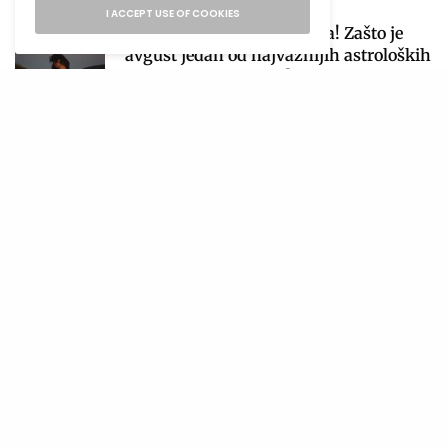
I ACCEPT USE OF COOKIES
Počinje sezona pomračenja! Zašto je
avgust jedan od najvažnijih astroloških
perioda 2026. godine?
5
04/08/2026
4 MINS READ
NAJNOVIJE
Duga ogrlica sa privjeskom ponovo
osvaja modnu scenu
08/08/2026
3 MINS READ
Najljepši filmovi o ljetnim romansama
koji će te natjerati da odmah rezervišeš
putovanje
08/08/2026
3 MINS READ
Spektakularna druga noć Freshwave