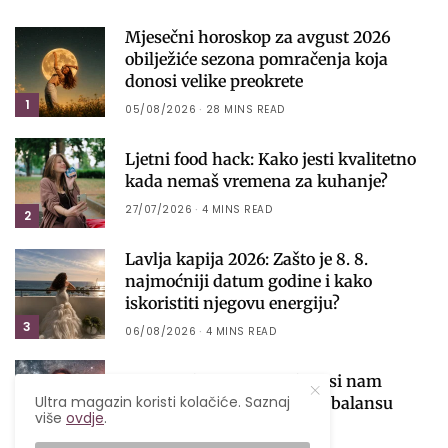
Mjesečni horoskop za avgust 2026
obilježiće sezona pomračenja koja
donosi velike preokrete
1
05/08/2026
28 MINS READ
Ljetni food hack: Kako jesti kvalitetno
kada nemaš vremena za kuhanje?
27/07/2026
4 MINS READ
2
Lavlja kapija 2026: Zašto je 8. 8.
najmoćniji datum godine i kako
iskoristiti njegovu energiju?
3
06/08/2026
4 MINS READ
Venera ulazi u Vagu i donosi nam
Ultra magazin koristi kolačiće. Saznaj
najfiniju lekciju o ljubavi i balansu
više
ovdje
.
01/08/2026
6 MINS READ
4