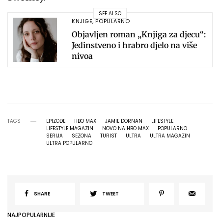
SEE ALSO
KNJIGE
,
POPULARNO
Objavljen roman „Knjiga za djecu“:
Jedinstveno i hrabro djelo na više
nivoa
TAGS
EPIZODE
HBO MAX
JAMIE DORNAN
LIFESTYLE
LIFESTYLE MAGAZIN
NOVO NA HBO MAX
POPULARNO
SERIJA
SEZONA
TURIST
ULTRA
ULTRA MAGAZIN
ULTRA POPULARNO
SHARE
TWEET
NAJPOPULARNIJE