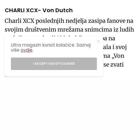
CHARLI XCX- Von Dutch
Charli XCX poslednjih nedjelja zasipa fanove na
svojim društvenim mrežama snimcima iz ludih
noćnih provoda ali i klubskih nastupa na
Ultra magazin koristi kolačiće. Saznaj
kojima je, između ostalog prezentovala i svoj
više
ovdje
.
novi singl. Hi-ENG-techno-pop pjesma „Von
Dutch“ najavljuje novi album koji će se zvati
I ACCEPT USE OF COOKIES
„Brat“.