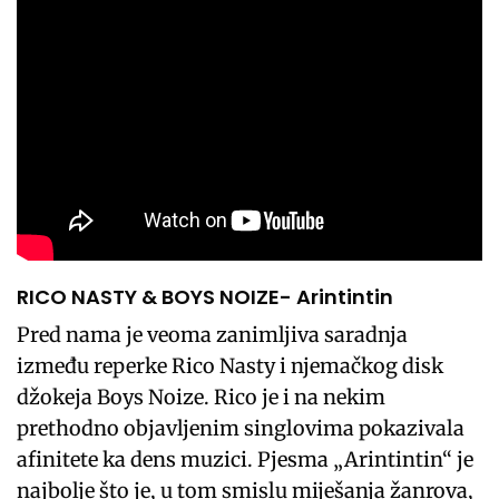
RICO NASTY & BOYS NOIZE- Arintintin
Pred nama je veoma zanimljiva saradnja
između reperke Rico Nasty i njemačkog disk
džokeja Boys Noize. Rico je i na nekim
prethodno objavljenim singlovima pokazivala
afinitete ka dens muzici. Pjesma „Arintintin“ je
najbolje što je, u tom smislu miješanja žanrova,