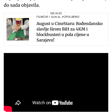
do sada objavila.
SEE ALSO
FILMOVI I SERIJE
,
POPULARNO
August u CineStaru: Rođendansko
slavlje širom BiH za 4KM i
blockbusteri u pola cijene u
Sarajevu!