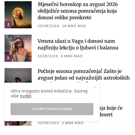
Mjesečni horoskop za avgust 2026
obilježiće sezona pomračenja koja
donosi velike preokrete
2
05/08/2026
28 MINS READ
Venera ulazi u Vagu i donosi nam
najfiniju lekciju o ljubavi i balansu
01/08/2026
6 MINS READ
3
Počinje sezona pomračenja! Zašto je
avgust jedan od najvažnijih astroloških
perioda 2026. godine?
Ultra magazin koristi kolačiće. Saznaj
4
04/08/2026
4 MINS READ
više
ovdje
.
Čokoladne kocke bez pečenja koje će
I ACCEPT USE OF COOKIES
postati tvoj omiljeni ljetni desert
03/08/2026
2 MINS READ
5