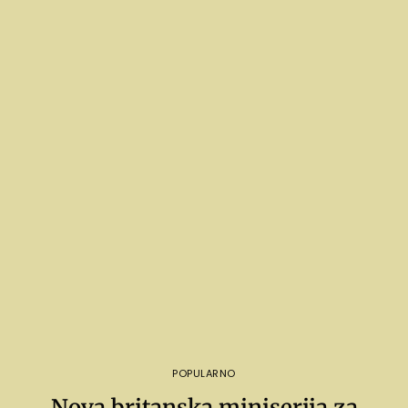
POPULARNO
Nova britanska miniserija za