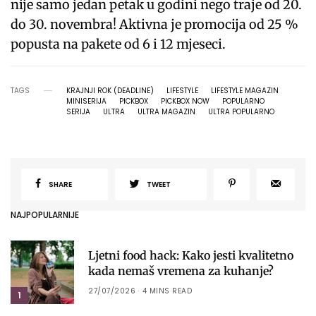
nije samo jedan petak u godini nego traje od 20.
do 30. novembra! Aktivna je promocija od 25 %
popusta na pakete od 6 i 12 mjeseci.
TAGS
KRAJNJI ROK (DEADLINE)
LIFESTYLE
LIFESTYLE MAGAZIN
MINISERIJA
PICKBOX
PICKBOX NOW
POPULARNO
SERIJA
ULTRA
ULTRA MAGAZIN
ULTRA POPULARNO
SHARE
TWEET
NAJPOPULARNIJE
Ljetni food hack: Kako jesti kvalitetno
kada nemaš vremena za kuhanje?
27/07/2026
4 MINS READ
1