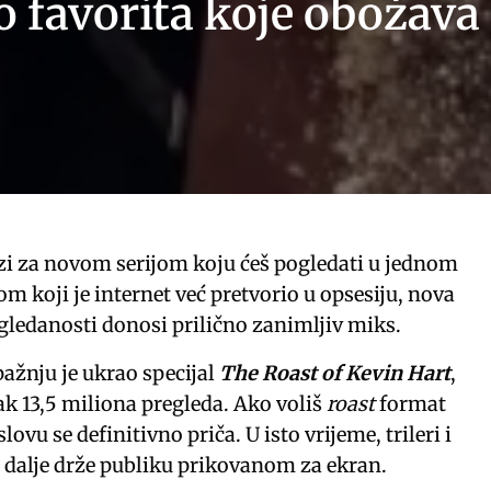
o favorita koje obožava 
azi za novom serijom koju ćeš pogledati u jednom
om koji je internet već pretvorio u opsesiju, nova
 gledanosti donosi prilično zanimljiv miks.
pažnju je ukrao specijal
The Roast of Kevin Hart
,
čak 13,5 miliona pregleda. Ako voliš
roast
format
lovu se definitivno priča. U isto vrijeme, trileri i
i dalje drže publiku prikovanom za ekran.