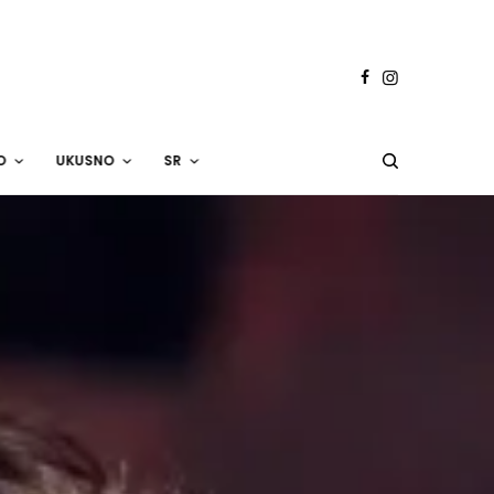
O
UKUSNO
SR