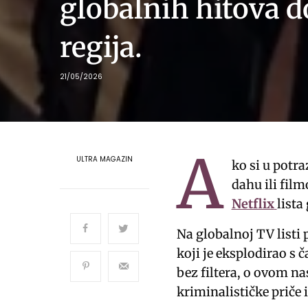
globalnih hitova d
regija.
21/05/2026
A
ULTRA MAGAZIN
ko si u potr
dahu ili film
Netflix
lista
Na globalnoj TV listi 
koji je eksplodirao s 
bez filtera, o ovom nas
kriminalističke priče 