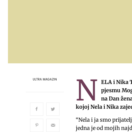
N
ULTRA MAGAZIN
ELA i Nika 
pjesmu Mogu
na Dan žena
kojoj Nela i Nika zaj
“Nela i ja smo prijate
jedna je od mojih najd