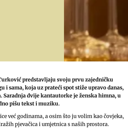
Turković predstavljaju svoju prvu zajedničku
 i sama, koja uz prateći spot stiže upravo danas,
. Saradnja dvije kantautorke je ženska himna, u
edno pišu tekst i muziku.
ljice već godinama, a osim što ju volim kao čovjeka,
ražih pjevačica i umjetnica s naših prostora.