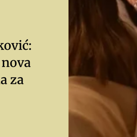
ković:
 nova
a za