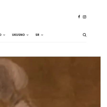
O
UKUSNO
SR