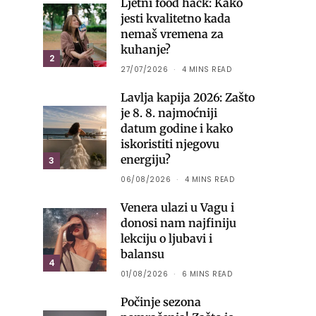
Ljetni food hack: Kako
jesti kvalitetno kada
nemaš vremena za
kuhanje?
2
27/07/2026
4 MINS READ
Lavlja kapija 2026: Zašto
je 8. 8. najmoćniji
datum godine i kako
iskoristiti njegovu
energiju?
3
06/08/2026
4 MINS READ
Venera ulazi u Vagu i
donosi nam najfiniju
lekciju o ljubavi i
balansu
4
01/08/2026
6 MINS READ
Počinje sezona