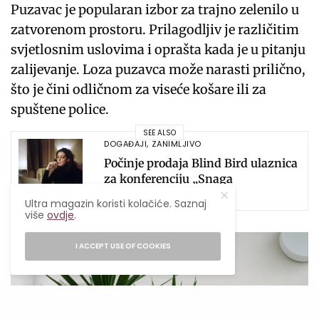
Puzavac je popularan izbor za trajno zelenilo u
zatvorenom prostoru. Prilagodljiv je različitim
svjetlosnim uslovima i oprašta kada je u pitanju
zalijevanje. Loza puzavca može narasti prilično,
što je čini odličnom za viseće košare ili za
spuštene police.
SEE ALSO
DOGAĐAJI
,
ZANIMLJIVO
Počinje prodaja Blind Bird ulaznica
za konferenciju „Snaga
komunikacije“
Ultra magazin koristi kolačiće. Saznaj
više
ovdje
.
I ACCEPT USE OF COOKIES