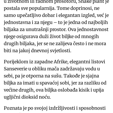
u životnom ili radnom prosotoru, Snake plant je
postala sve popularnija. Tome doprinosi, ne
samo upečatljivo dobar i elegantan izgled, već je
jednostavna i za njegu – to je jedna od najboljih
biljaka za unutrašnji prostor. Ova jednostavnost
njege osigurava duži život biljke od mnogih
drugih biljaka, jer se ne zalijeva često i ne mora
biti na jakoj dnevnoj svjetlosti.
Porijeklom iz zapadne Afrike, elegantni listovi
Sanseverie u obliku mača zadržavaju vodu u
sebi, pa je otporna na sušu. Takođe je sjajna
biljka za imati u spavaćoj sobi, jer za razliku od
većine drugih, ova biljka oslobađa kisik i upija
ugljični dioksid noću.
Poznata je po svojoj izdržljivosti i sposobnosti