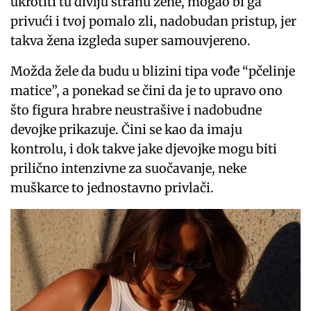
ukrotiti tu divlju stranu žene, mogao bi ga
privući i tvoj pomalo zli, nadobudan pristup, jer
takva žena izgleda super samouvjereno.
Možda žele da budu u blizini tipa vođe “pčelinje
matice”, a ponekad se čini da je to upravo ono
što figura hrabre neustrašive i nadobudne
devojke prikazuje. Čini se kao da imaju
kontrolu, i dok takve jake djevojke mogu biti
prilično intenzivne za suočavanje, neke
muškarce to jednostavno privlači.