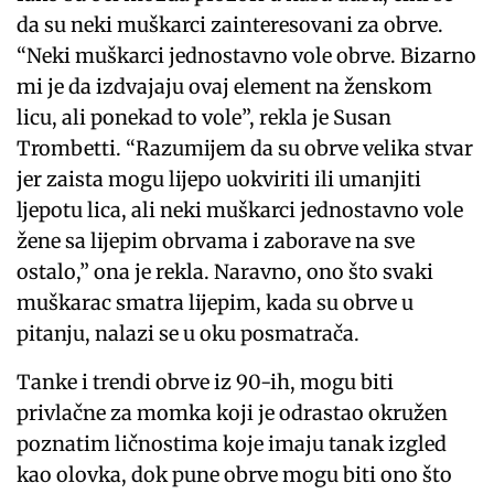
da su neki muškarci zainteresovani za obrve.
“Neki muškarci jednostavno vole obrve. Bizarno
mi je da izdvajaju ovaj element na ženskom
licu, ali ponekad to vole”, rekla je Susan
Trombetti. “Razumijem da su obrve velika stvar
jer zaista mogu lijepo uokviriti ili umanjiti
ljepotu lica, ali neki muškarci jednostavno vole
žene sa lijepim obrvama i zaborave na sve
ostalo,” ona je rekla. Naravno, ono što svaki
muškarac smatra lijepim, kada su obrve u
pitanju, nalazi se u oku posmatrača.
Tanke i trendi obrve iz 90-ih, mogu biti
privlačne za momka koji je odrastao okružen
poznatim ličnostima koje imaju tanak izgled
kao olovka, dok pune obrve mogu biti ono što