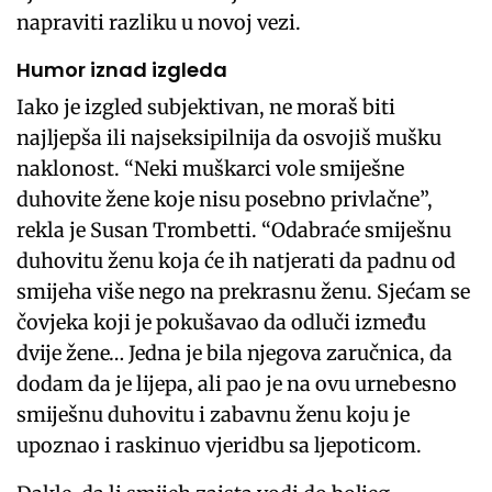
napraviti razliku u novoj vezi.
Humor iznad izgleda
Iako je izgled subjektivan, ne moraš biti
najljepša ili najseksipilnija da osvojiš mušku
naklonost. “Neki muškarci vole smiješne
duhovite žene koje nisu posebno privlačne”,
rekla je Susan Trombetti. “Odabraće smiješnu
duhovitu ženu koja će ih natjerati da padnu od
smijeha više nego na prekrasnu ženu. Sjećam se
čovjeka koji je pokušavao da odluči između
dvije žene… Jedna je bila njegova zaručnica, da
dodam da je lijepa, ali pao je na ovu urnebesno
smiješnu duhovitu i zabavnu ženu koju je
upoznao i raskinuo vjeridbu sa ljepoticom.