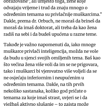
obrazovane”, ali umjesto toga, žene koje
odvajaju vrijeme i trud da znaju mnogo o
određenim temama su privlačnije muškarcima.”
Dakle, prema dr. Orbuch, ne moraš da brineš da
moraš da imaš doktorat, ali treba da kao žena
radiš na sebi i da budeš upućena u razne teme.
Takođe je važno napomenuti da, iako mnoge
muškarce privlači inteligencija, možda ne vole
da budu u sjenci svojih omiljenih tema. Baš kao
što većina žena više voli da im se ne prigovara,
tako i muškarci bi vjerovatno više voljeli da se
ne osjećaju inferiornim i neupućenim u
određenim temama. Dakle, na tih prvih
nekoliko sastanaka, koliko god pričate o
temama za koje imaš strast, uvjeri se i da
vježbaš aktivno slušanje – to zaista može