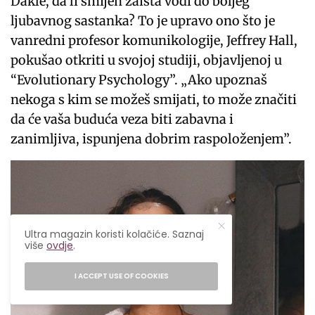
Dakle, da li smijeh zaista vodi do boljeg
ljubavnog sastanka? To je upravo ono što je
vanredni profesor komunikologije, Jeffrey Hall,
pokušao otkriti u svojoj studiji, objavljenoj u
“Evolutionary Psychology”. „Ako upoznaš
nekoga s kim se možeš smijati, to može značiti
da će vaša buduća veza biti zabavna i
zanimljiva, ispunjena dobrim raspoloženjem”.
Ultra magazin koristi kolačiće. Saznaj
više
ovdje
.
I ACCEPT USE OF COOKIES