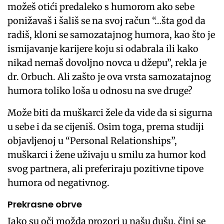
možeš otići predaleko s humorom ako sebe
ponižavaš i šališ se na svoj račun “…šta god da
radiš, kloni se samozatajnog humora, kao što je
ismijavanje karijere koju si odabrala ili kako
nikad nemaš dovoljno novca u džepu”, rekla je
dr. Orbuch. Ali zašto je ova vrsta samozatajnog
humora toliko loša u odnosu na sve druge?
Može biti da muškarci žele da vide da si sigurna
u sebe i da se cijeniš. Osim toga, prema studiji
objavljenoj u “Personal Relationships”,
muškarci i žene uživaju u smilu za humor kod
svog partnera, ali preferiraju pozitivne tipove
humora od negativnog.
Prekrasne obrve
Iako su oči možda prozori u našu dušu, čini se