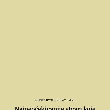
INSPIRATIVNO
,
LJUBAV I VEZE
Najneočekivanije stvari koje