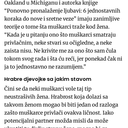
Oakland u Michiganu i autorka knjige
“Ponovno pronalaženje ljubavi: 6 jednostavnih
koraka do nove i sretne veze” imaju zanimljive
teorije o tome šta muškarci traže kod žena.
“Kada je u pitanju ono što muškarci smatraju
privlačnim, neke stvari su očigledne, a neke
zaista nisu. Ne krivite me za ono što sam čula
tokom svog rada i šta ću reći, jer ponekad čak ni
ja to jednostavno ne razumijem.”
Hrabre djevojke sa jakim stavom
Čini se da neki muškarci vole taj tip
neustrašivih žena. Hrabrost koja dolazi sa
takvom ženom mogao bi biti jedan od razloga
zašto muškarce privlači ovakva ličnost. Iako
potencijalni partner možda misli da može