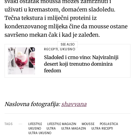
svaki ostatak moussa možeš zamrznuti i
uživati u kremastom, domaćem sladoledu.
Tečna tekstura i mliječni proteini iz
kondenzovanog mlijeka čine da mousse ostane
savršeno mekan čak i kad je zaleđen.
SEE ALSO
RECEPTI
,
UKUSNO
Sladoled i crno vino: Najviralniji
desert koji trenutno dominira
feedom
Naslovna fotografija:
shavvana
TAGS
LIFESTYLE
LIFESTYLE MAGAZIN
MOUSSE
POSLASTICA
UKUSNO
ULTRA
ULTRA MAGAZIN
ULTRA RECEPTI
ULTRA UKUSNO