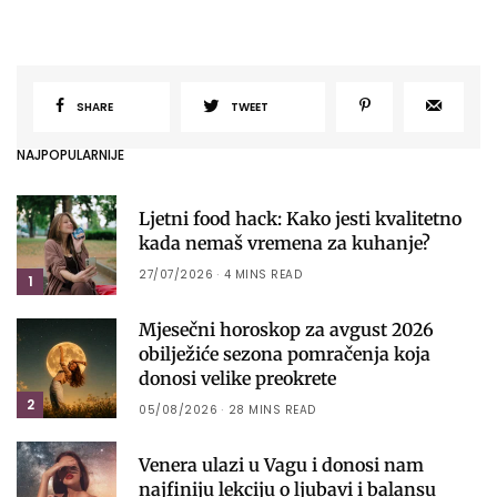
SHARE
TWEET
NAJPOPULARNIJE
Ljetni food hack: Kako jesti kvalitetno
kada nemaš vremena za kuhanje?
27/07/2026
4 MINS READ
1
Mjesečni horoskop za avgust 2026
obilježiće sezona pomračenja koja
donosi velike preokrete
2
05/08/2026
28 MINS READ
Venera ulazi u Vagu i donosi nam
najfiniju lekciju o ljubavi i balansu