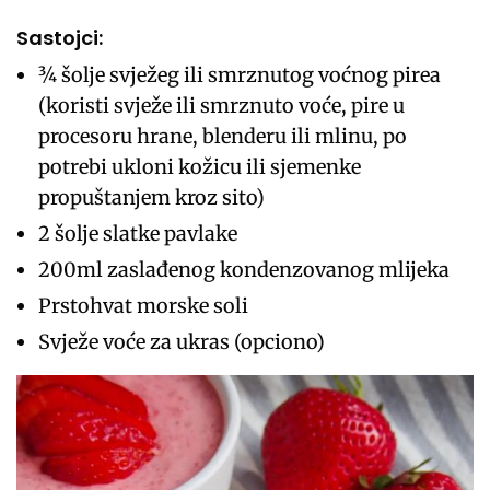
Sastojci:
¾ šolje svježeg ili smrznutog voćnog pirea
(koristi svježe ili smrznuto voće, pire u
procesoru hrane, blenderu ili mlinu, po
potrebi ukloni kožicu ili sjemenke
propuštanjem kroz sito)
2 šolje slatke pavlake
200ml zaslađenog kondenzovanog mlijeka
Prstohvat morske soli
Svježe voće za ukras (opciono)