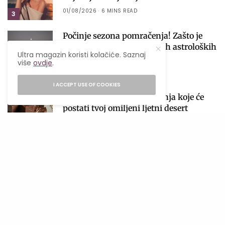
01/08/2026
6 MINS READ
3
Počinje sezona pomračenja! Zašto je
avgust jedan od najvažnijih astroloških
Ultra magazin koristi kolačiće. Saznaj
perioda 2026. godine?
više
ovdje
.
4
04/08/2026
4 MINS READ
I ACCEPT USE OF COOKIES
Čokoladne kocke bez pečenja koje će
postati tvoj omiljeni ljetni desert
03/08/2026
2 MINS READ
5