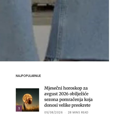
NAJPOPULARNIJE
Mjesečni horoskop za
avgust 2026 obilježiće
sezona pomračenja koja
donosi velike preokrete
1
05/08/2026
28 MINS READ