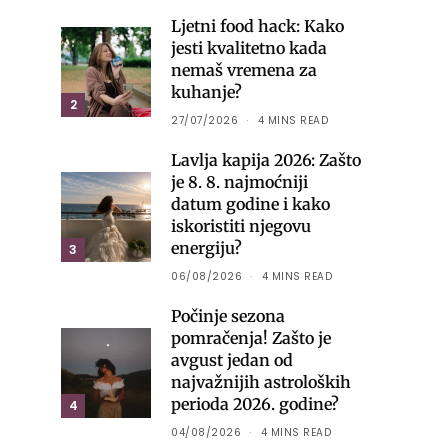
Ljetni food hack: Kako
jesti kvalitetno kada
nemaš vremena za
kuhanje?
2
27/07/2026
4 MINS READ
Lavlja kapija 2026: Zašto
je 8. 8. najmoćniji
datum godine i kako
iskoristiti njegovu
energiju?
3
06/08/2026
4 MINS READ
Počinje sezona
pomračenja! Zašto je
avgust jedan od
najvažnijih astroloških
perioda 2026. godine?
4
04/08/2026
4 MINS READ