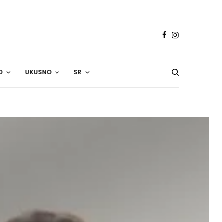
O
UKUSNO
SR