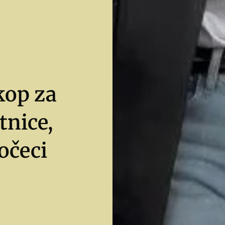
kop za
tnice,
očeci