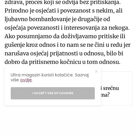
zdrava, proces koji se odvija bez pritiskanja.
Prirodno je osjećati i povezanost s nekim, ali
ljubavno bombardovanje je drugačije od
osjećaja povezanosti i interesovanja za nekoga.
Ako posumnjamo da doživljavamo pritiske ili
gušenje kroz odnos i to nam se ne čini u redu jer
narušava osjećaj prijatnosti u odnosu, bilo bi
dobro da pritisnemo kočnicu u tom odnosu.
SEE ALSO
Ultra magazin koristi kolačiće. Saznaj
više
ovdje
.
INSPIRATIVNO
,
LJUBAV I VEZE
Da li je moguće izgraditi srećnu
I ACCEPT USE OF COOKIES
vezu sa bivšim partnerima?
Preusmjeravanje pažnje je jedna od taktika
manipulatora. Njihova ambicija je da izgubimo
pojam o poenti koju im pokušavamo iznijeti.