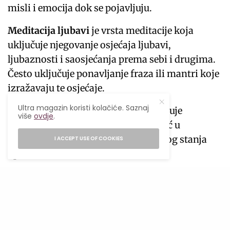
misli i emocija dok se pojavljuju.
Meditacija ljubavi
je vrsta meditacije koja
uključuje njegovanje osjećaja ljubavi,
ljubaznosti i saosjećanja prema sebi i drugima.
Često uključuje ponavljanje fraza ili mantri koje
izražavaju te osjećaje.
Ultra magazin koristi kolačiće. Saznaj
Transcendentalna meditacija
uključuje
više
ovdje
.
korištenje mantre ili zvuka za pomoć u
fokusiranju uma i postizanju dubokog stanja
I ACCEPT USE OF COOKIES
opuštenosti.
Yoga meditacija
je vježbanje yoga položaja
(asane), kontrola disanja (pranayama) i
meditacija za osnaživanje fizičkog i mentalnog
blagostanja.