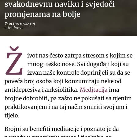
svakodnevnu naviku i svjedoči
promjenama na bolje
BY
ULTRA MAGAZIN
10/05/2026
Ž
ivot nas često zatrpa stresom s kojim se
mnogi teško nose. Svi događaji koji su
izvan naše kontrole doprinijeli su da se
poveća broj osoba koji konzumiraju neke od
antidepresiva i anksiolitika.
Meditacija
ima
brojne dobrobiti, pa zašto ne pokušati sa njenim
praktikovanjem i na taj način smiriti svoj um i
tijelo.
Brojni su benefiti meditacije i poznato je da